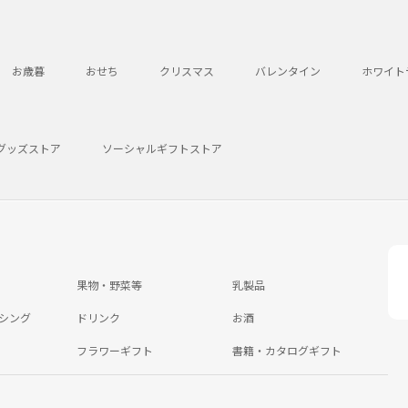
お歳暮
おせち
クリスマス
バレンタイン
ホワイト
グッズストア
ソーシャルギフトストア
果物・野菜等
乳製品
シング
ドリンク
お酒
フラワーギフト
書籍・カタログギフト