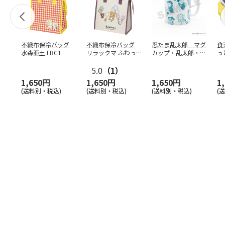
不織布保冷バッグ
不織布保冷バッグ
忍たま乱太郎 マグ
食
水森亜土 FBC1
リラックマ ふわっ
カップ・乱太郎・き
っ
と風船 FBC1
り丸・しんべヱ・山
ト
5.0
（1）
田伝
…
1,650円
1,650円
1,650円
1
(送料別・税込)
(送料別・税込)
(送料別・税込)
(