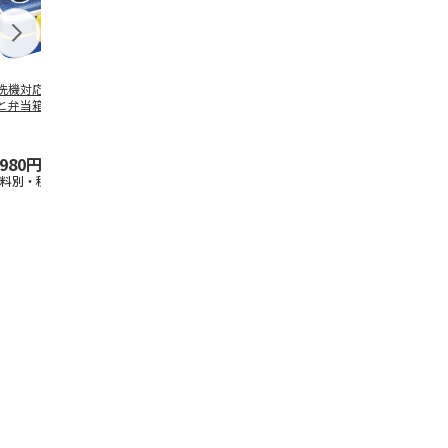
洗機対応 2段ふわ
抗菌食洗機対応 ふ
マスコット入りドリ
陶器ダイカッ
と弁当箱 パペッ
わっと弁当箱 530ml
ンクボトル ハロー
カップ ポム
スンスン PFLW
…
水森亜土 PF
…
キティ PSPR5MC
リン CHMGD
,980円
1,760円
3,300円
2,970円
送料別・税込)
(送料別・税込)
(送料別・税込)
(送料別・税込