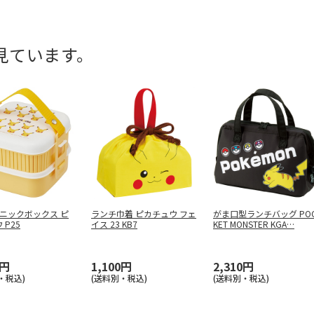
見ています。
ニックボックス ピ
ランチ巾着 ピカチュウ フェ
がま口型ランチバッグ PO
 P25
イス 23 KB7
KET MONSTER KGA
…
0円
1,100円
2,310円
・税込)
(送料別・税込)
(送料別・税込)