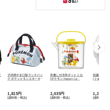
C
子供用がま口型ランチバッ
茶漉し付冷茶ポット 1.2L
抗菌丸型ラン
グ ポケットモンスター KGA
[ポケモン Happy Ca
…
(フォーク付)
0
…
1,815円
2,035円
1,210円
(送料別・税込)
(送料別・税込)
(送料別・税込