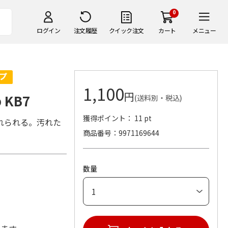
0
ログイン
注文履歴
クイック注文
カート
メニュー
1,100
円
 KB7
(送料別・税込)
獲得ポイント： 11 pt
れられる。汚れた
商品番号
9971169644
数量