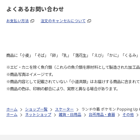
よくあるお問い合わせ
お支払い方法
注文のキャンセルについて
商品に「小麦」「そば」「卵」「乳」「落花生」「えび」「かに」「くるみ」
※エビ・カニを除く魚介類（これらの魚介類を原材料として製造された加工品
※商品写真はイメージです。
※商品内容として記載されていない「小道具類」はお届けする商品に含まれて
※商品の色は、印刷の都合により、実際と異なる場合があります。
ホーム
ショップ一覧
スケーター
ランチ巾着 ポケモン Popping Up 
ホーム
ネットショップ
雑貨・日用品
台所用品・食器
その他