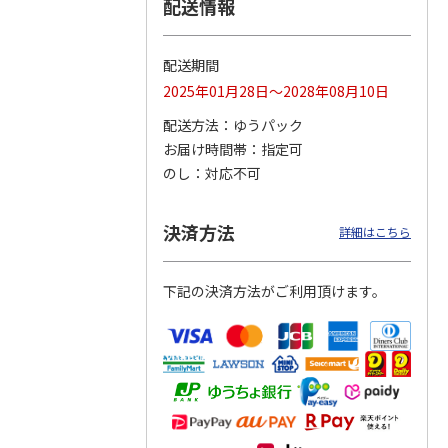
配送情報
配送期間
トマグ
コーデュロイ生地ラ
八角形ステンレスマ
マスコット付箸・箸
2025年01月28日～2028年08月10日
ポムプ
ンチバッグ ハロー
グボトル 500ml リ
置きセット 21cm 干
4
キティ KCOB2
ラックマ リラッ
…
支箸 ポムポムプ
…
配送方法
ゆうパック
お届け時間帯
指定可
2,200円
4,510円
1,320円
のし
対応不可
)
(送料別・税込)
(送料別・税込)
(送料別・税込)
決済方法
詳細はこちら
下記の決済方法がご利用頂けます。