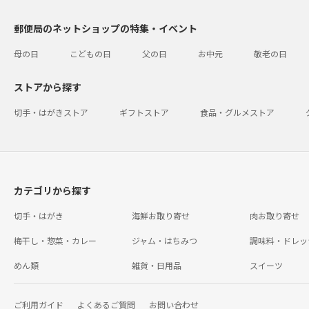
郵便局のネットショップの特集・イベント
母の日
こどもの日
父の日
お中元
敬老の日
ストアから探す
切手・はがきストア
ギフトストア
食品・グルメストア
カテゴリから探す
切手・はがき
海鮮お取り寄せ
肉お取り寄せ
梅干し・惣菜・カレー
ジャム・はちみつ
調味料・ドレッ
めん類
雑貨・日用品
スイーツ
ご利用ガイド
よくあるご質問
お問い合わせ