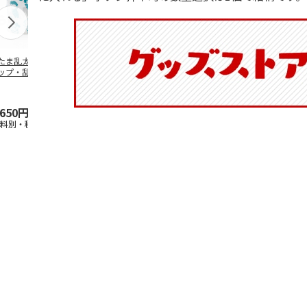
たま乱太郎 マグ
抗菌食洗機対応 ふ
マスコット入りドリ
陶器ダイカッ
ップ・乱太郎・き
わっと弁当箱 530ml
ンクボトル ハロー
カップ ポム
丸・しんべヱ・山
水森亜土 PF
…
キティ PSPR5MC
リン CHMGD
伝
…
,650円
1,760円
3,300円
2,970円
送料別・税込)
(送料別・税込)
(送料別・税込)
(送料別・税込