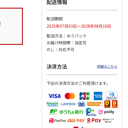
配送情報
配送期間
トマグ
コーデュロイ生地ラ
ふわっとフタタイト
八角形ステンレスマ
2025年07月03日～2028年08月10日
ポムプ
ンチバッグ ハロー
ランチボックス角型
グボトル 500ml リ
4
キティ KCOB2
パペットスンスン
ラックマ リラッ
…
配送方法
ゆうパック
R
…
お届け時間帯
指定可
2,200円
1,485円
4,510円
のし
対応不可
)
(送料別・税込)
(送料別・税込)
(送料別・税込)
決済方法
詳細はこちら
下記の決済方法がご利用頂けます。