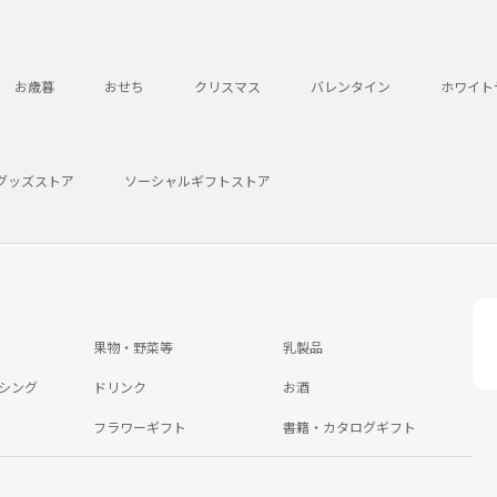
お歳暮
おせち
クリスマス
バレンタイン
ホワイト
グッズストア
ソーシャルギフトストア
果物・野菜等
乳製品
シング
ドリンク
お酒
フラワーギフト
書籍・カタログギフト