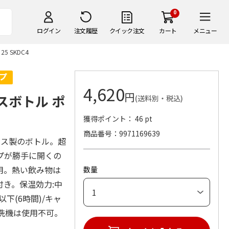
0
ログイン
注文履歴
クイック注文
カート
メニュー
 SKDC4
4,620
円
スボトル ポ
(送料別・税込)
獲得ポイント： 46 pt
商品番号
9971169639
レス製のボトル。超
プが勝手に開くの
用。熱い飲み物は
数量
き。保温効力:中
以下(6時間)/キャ
食洗機は使用不可。