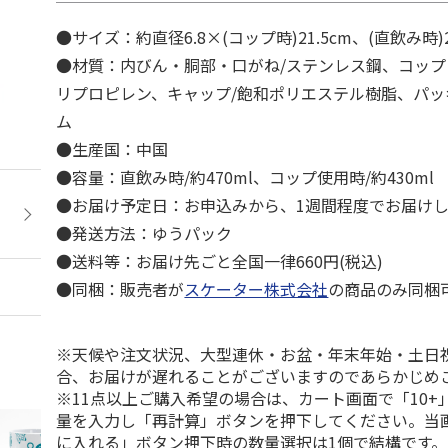
●サイズ：約直径6.8×(コップ時)21.5cm、(直飲み時)
●材質：内びん・胴部・口がね/ステンレス鋼、コップ
リプロピレン、キャップ/飽和ポリエステル樹脂、パッ
ム
●生産国：中国
●容量：直飲み時/約470ml、コップ使用時/約430ml
●お届け予定日：お申込みから、1週間程度でお届け
●発送方法：ゆうパック
●送料等：お届け先ごと全国一律660円(税込)
●同梱：販売者が
スケーター株式会社
の商品のみ同梱
※天候や注文状況、大型連休・お盆・年末年始・土日
合、お届けが遅れることがございますのであらかじめ
※11点以上ご購入希望の場合は、カート画面で「10+
量を入力し「再計算」ボタンを押下してください。当
に入れる」ボタン押下時の数量選択は1個で結構です。