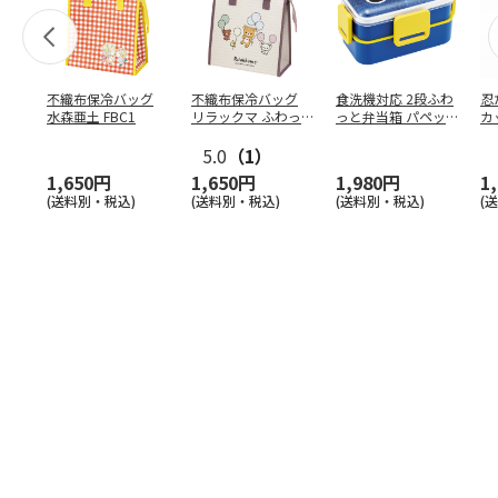
不織布保冷バッグ
不織布保冷バッグ
食洗機対応 2段ふわ
忍
水森亜土 FBC1
リラックマ ふわっ
っと弁当箱 パペッ
カ
と風船 FBC1
トスンスン PFLW
…
り
5.0
（1）
田
1,650円
1,650円
1,980円
1
(送料別・税込)
(送料別・税込)
(送料別・税込)
(