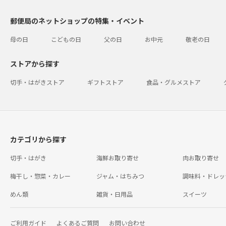
郵便局のネットショップの特集・イベント
母の日
こどもの日
父の日
お中元
敬老の日
ストアから探す
切手・はがきストア
ギフトストア
食品・グルメストア
カテゴリから探す
切手・はがき
海鮮お取り寄せ
肉お取り寄せ
梅干し・惣菜・カレー
ジャム・はちみつ
調味料・ドレッ
めん類
雑貨・日用品
スイーツ
ご利用ガイド
よくあるご質問
お問い合わせ