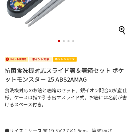
1
2
3
4
抗菌食洗機対応スライド箸＆箸箱セット ポケ
ットモンスター 25 ABS2AMAG
食洗機対応のお箸と箸箱のセット。銀イオン配合の抗菌仕
様。ケースは指で引き出すスライド式。お箸には名前が書
けるスペース付き。
●サイズ：ケース/約19.5×2.7×1.5cm、箸/約長さ