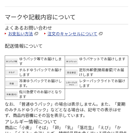
マークや記載内容について
よくあるお問い合わせ
お支払い方法
注文のキャンセルについて
配送情報について
ゆうパック等でお届けしま
ゆうパケットでお届けします
す
チルドゆうパックでお届け
定形外郵便(簡易書留)でお届
します
けします
冷凍ゆうパックでお届けし
レターパックライトでお届け
ます。
します
佐川急便でのお届けとなり
ます
なお、「普通ゆうパック」の場合は表示しません。また、「夏期
のみチルドゆうパック」などとなる場合は、記号での表示はせ
ず、商品内容欄にその旨を表示しています。
アレルギー情報について
商品に「小麦」「そば」「卵」「乳」「落花生」「えび」「か
に」「くるみ」のアレルギー特定8品目を含んでいる場合に品目名