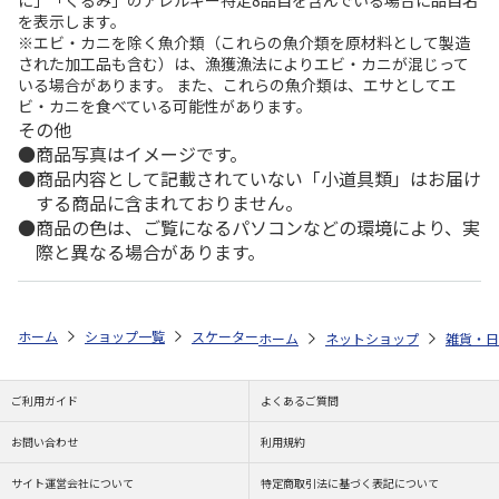
を表示します。
※エビ・カニを除く魚介類（これらの魚介類を原材料として製造
された加工品も含む）は、漁獲漁法によりエビ・カニが混じって
いる場合があります。 また、これらの魚介類は、エサとしてエ
ビ・カニを食べている可能性があります。
その他
商品写真はイメージです。
商品内容として記載されていない「小道具類」はお届け
する商品に含まれておりません。
商品の色は、ご覧になるパソコンなどの環境により、実
際と異なる場合があります。
ホーム
ショップ一覧
スケーター
抗菌食洗機対応スライド箸＆箸箱セット
ホーム
ネットショップ
雑貨・日
ご利用ガイド
よくあるご質問
お問い合わせ
利用規約
サイト運営会社について
特定商取引法に基づく表記について