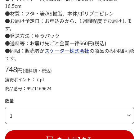
16.5cm
●材質：フタ・箸/AS樹脂、本体/ポリプロピレン
●お届け予定日：お申込みから、1週間程度でお届けしま
す。
●発送方法：ゆうパック
●送料等：お届け先ごと全国一律660円(税込)
●同梱：販売者が
スケーター株式会社
の商品のみ同梱可能
です。
748
円
(送料別・税込)
獲得ポイント： 7 pt
商品番号
9971169624
数量
1