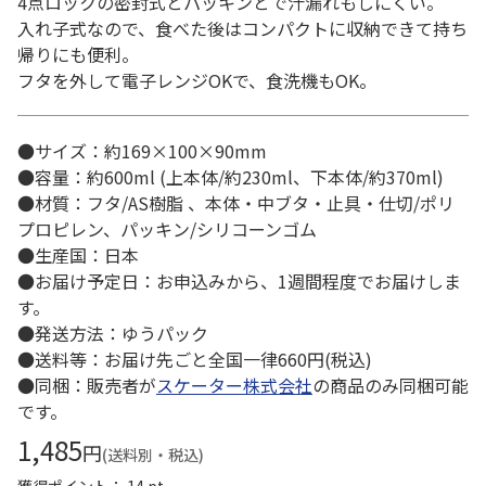
4点ロックの密封式とパッキンとで汁漏れもしにくい。
入れ子式なので、食べた後はコンパクトに収納できて持ち
帰りにも便利。
フタを外して電子レンジOKで、食洗機もOK。
●サイズ：約169×100×90mm
●容量：約600ml (上本体/約230ml、下本体/約370ml)
●材質：フタ/AS樹脂 、本体・中ブタ・止具・仕切/ポリ
プロピレン、パッキン/シリコーンゴム
●生産国：日本
●お届け予定日：お申込みから、1週間程度でお届けしま
す。
●発送方法：ゆうパック
●送料等：お届け先ごと全国一律660円(税込)
●同梱：販売者が
スケーター株式会社
の商品のみ同梱可能
です。
1,485
円
(送料別・税込)