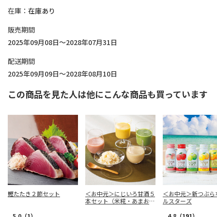
在庫
在庫あり
販売期間
2025年09月08日～2028年07月31日
配送期間
2025年09月09日～2028年08月10日
この商品を見た人は他にこんな商品も買っています
鰹たたき２節セット
＜お中元＞にじいろ甘酒５
＜お中元＞新つぶら
本セット（米糀・あまお
ルスターズ
う・みかん・八女抹茶）
5.0
（1）
4.8
（191）