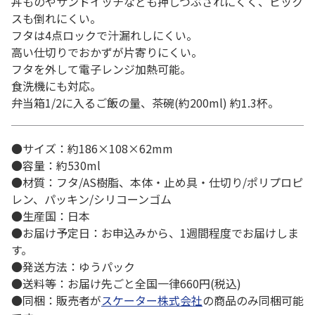
丼ものやサンドイッチなども押しつぶされにくく、ピック
スも倒れにくい。
フタは4点ロックで汁漏れしにくい。
高い仕切りでおかずが片寄りにくい。
フタを外して電子レンジ加熱可能。
食洗機にも対応。
弁当箱1/2に入るご飯の量、茶碗(約200ml) 約1.3杯。
●サイズ：約186×108×62mm
●容量：約530ml
●材質：フタ/AS樹脂、本体・止め具・仕切り/ポリプロピ
レン、パッキン/シリコーンゴム
●生産国：日本
●お届け予定日：お申込みから、1週間程度でお届けしま
す。
●発送方法：ゆうパック
●送料等：お届け先ごと全国一律660円(税込)
●同梱：販売者が
スケーター株式会社
の商品のみ同梱可能