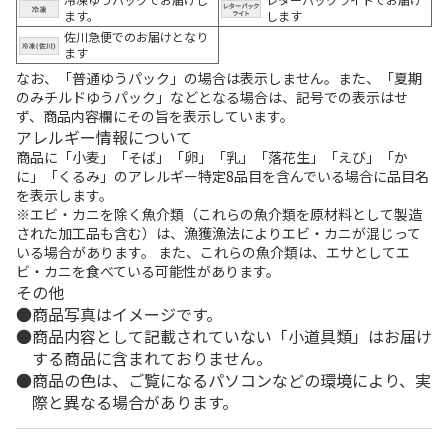
ます。
します
佐川急便でのお届けとなり
ます
なお、「普通ゆうパック」の場合は表示しません。また、「夏期
のみチルドゆうパック」などとなる場合は、記号での表示はせ
ず、商品内容欄にその旨を表示しています。
アレルギー情報について
商品に「小麦」「そば」「卵」「乳」「落花生」「えび」「か
に」「くるみ」のアレルギー特定8品目を含んでいる場合に品目名
を表示します。
※エビ・カニを除く魚介類（これらの魚介類を原材料として製造
された加工品も含む）は、漁獲漁法によりエビ・カニが混じって
いる場合があります。 また、これらの魚介類は、エサとしてエ
ビ・カニを食べている可能性があります。
その他
商品写真はイメージです。
商品内容として記載されていない「小道具類」はお届け
する商品に含まれておりません。
商品の色は、ご覧になるパソコンなどの環境により、実
際と異なる場合があります。