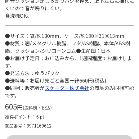
防音クッションがしっかりハシを押え、上下左右に揺れに
くいので音が鳴りにくい。
食洗機OK。
●サイズ：箸/約180mm、ケース/約190×31×13mm
●材質：箸/メタクリル樹脂、フタ/AS樹脂、本体/ABS樹
脂、クッション/シリコーンゴム●生産国：日本
●お届け予定日：お申込みから、1週間程度でお届けしま
す。
●発送方法：ゆうパック
●送料等：お届け先ごと全国一律660円(税込)
●同梱：販売者が
スケーター株式会社
の商品のみ同梱可能
です。
605
円
(送料別・税込)
獲得ポイント： 6 pt
商品番号
9971169612