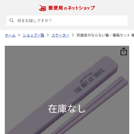
ホーム
ショップ一覧
スケーター
抗菌音のならない箸・箸箱セット 箸18