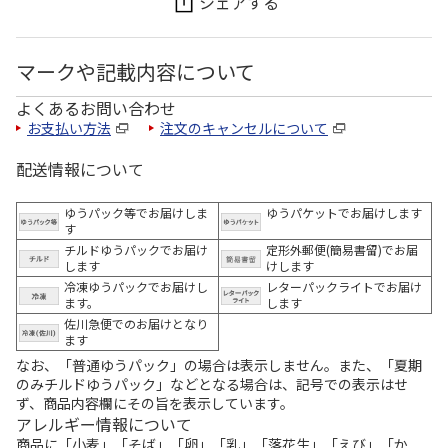
シェアする
マークや記載内容について
よくあるお問い合わせ
お支払い方法
注文のキャンセルについて
配送情報について
ゆうパック等でお届けしま
ゆうパケットでお届けします
す
チルドゆうパックでお届け
定形外郵便(簡易書留)でお届
します
けします
冷凍ゆうパックでお届けし
レターパックライトでお届け
ます。
します
佐川急便でのお届けとなり
ます
なお、「普通ゆうパック」の場合は表示しません。また、「夏期
のみチルドゆうパック」などとなる場合は、記号での表示はせ
ず、商品内容欄にその旨を表示しています。
アレルギー情報について
商品に「小麦」「そば」「卵」「乳」「落花生」「えび」「か