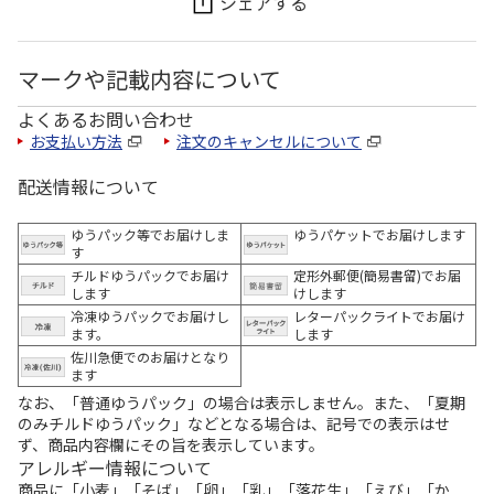
シェアする
マークや記載内容について
よくあるお問い合わせ
お支払い方法
注文のキャンセルについて
配送情報について
ゆうパック等でお届けしま
ゆうパケットでお届けします
す
チルドゆうパックでお届け
定形外郵便(簡易書留)でお届
します
けします
冷凍ゆうパックでお届けし
レターパックライトでお届け
ます。
します
佐川急便でのお届けとなり
ます
なお、「普通ゆうパック」の場合は表示しません。また、「夏期
のみチルドゆうパック」などとなる場合は、記号での表示はせ
ず、商品内容欄にその旨を表示しています。
アレルギー情報について
商品に「小麦」「そば」「卵」「乳」「落花生」「えび」「か