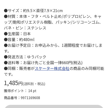
●サイズ：約9.5×直径7.9×21cm
●材質：本体・フタ・ベルト止め/ポリプロピレン、キャ
ップ/飽和ポリエステル樹脂、パッキン/シリコーンゴム、
バネ・ピン：ステンレス
●生産国：日本
●容量：約480ml
●お届け予定日：お申込みから、1週間程度でお届けしま
す。
●発送方法：ゆうパック
●送料等：お届け先ごと全国一律660円(税込)
●同梱：販売者が
スケーター株式会社
の商品のみ同梱可能
です。
1,485
円
(送料別・税込)
獲得ポイント： 14 pt
商品番号
9971169608