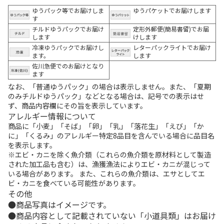
ゆうパック等でお届けしま
ゆうパケットでお届けします
す
チルドゆうパックでお届け
定形外郵便(簡易書留)でお届
します
けします
冷凍ゆうパックでお届けし
レターパックライトでお届け
ます。
します
佐川急便でのお届けとなり
ます
なお、「普通ゆうパック」の場合は表示しません。また、「夏期
のみチルドゆうパック」などとなる場合は、記号での表示はせ
ず、商品内容欄にその旨を表示しています。
アレルギー情報について
商品に「小麦」「そば」「卵」「乳」「落花生」「えび」「か
に」「くるみ」のアレルギー特定8品目を含んでいる場合に品目名
を表示します。
※エビ・カニを除く魚介類（これらの魚介類を原材料として製造
された加工品も含む）は、漁獲漁法によりエビ・カニが混じって
いる場合があります。 また、これらの魚介類は、エサとしてエ
ビ・カニを食べている可能性があります。
その他
商品写真はイメージです。
商品内容として記載されていない「小道具類」はお届け