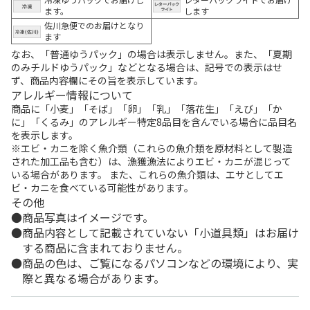
ます。
します
佐川急便でのお届けとなり
ます
なお、「普通ゆうパック」の場合は表示しません。また、「夏期
のみチルドゆうパック」などとなる場合は、記号での表示はせ
ず、商品内容欄にその旨を表示しています。
アレルギー情報について
商品に「小麦」「そば」「卵」「乳」「落花生」「えび」「か
に」「くるみ」のアレルギー特定8品目を含んでいる場合に品目名
を表示します。
※エビ・カニを除く魚介類（これらの魚介類を原材料として製造
された加工品も含む）は、漁獲漁法によりエビ・カニが混じって
いる場合があります。 また、これらの魚介類は、エサとしてエ
ビ・カニを食べている可能性があります。
その他
商品写真はイメージです。
商品内容として記載されていない「小道具類」はお届け
する商品に含まれておりません。
商品の色は、ご覧になるパソコンなどの環境により、実
際と異なる場合があります。