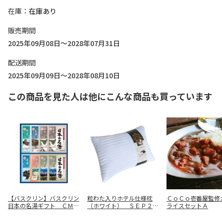
在庫
在庫あり
販売期間
2025年09月08日～2028年07月31日
配送期間
2025年09月09日～2028年08月10日
この商品を見た人は他にこんな商品も買っています
【バスクリン】バスクリン
粒わた入りホテル仕様枕
ＣｏＣｏ壱番屋監修
日本の名湯ギフト ＣＭＯ
（ホワイト） ＳＥＰ２５
ライスセットＡ
Ｇ－１０
０９０７１Ｗ