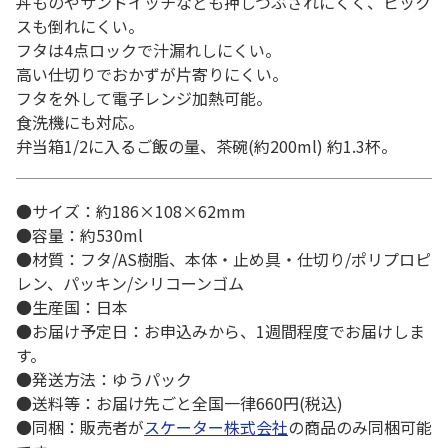
丼ものやサンドイッチなども押しつぶされにくく、ピック
スも倒れにくい。
フタは4点ロックで汁漏れしにくい。
高い仕切りでおかずが片寄りにくい。
フタを外して電子レンジ加熱可能。
食洗機にも対応。
弁当箱1/2に入るご飯の量、茶碗(約200ml) 約1.3杯。
●サイズ：約186×108×62mm
●容量：約530ml
●材質：フタ/AS樹脂、本体・止め具・仕切り/ポリプロピ
レン、パッキン/シリコーンゴム
●生産国：日本
●お届け予定日：お申込みから、1週間程度でお届けしま
す。
●発送方法：ゆうパック
●送料等：お届け先ごと全国一律660円(税込)
●同梱：販売者が
スケーター株式会社
の商品のみ同梱可能