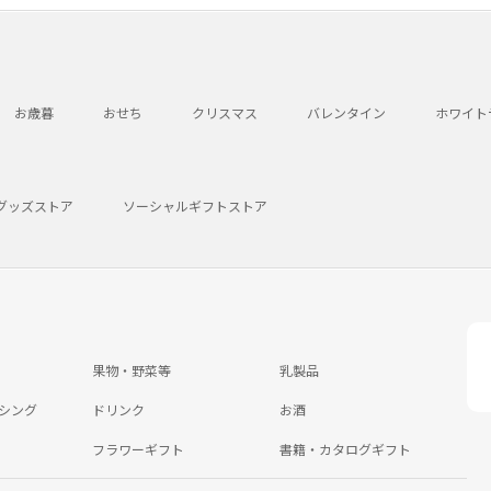
お歳暮
おせち
クリスマス
バレンタイン
ホワイト
グッズストア
ソーシャルギフトストア
果物・野菜等
乳製品
シング
ドリンク
お酒
フラワーギフト
書籍・カタログギフト