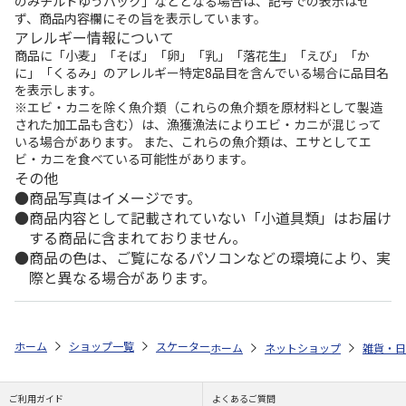
のみチルドゆうパック」などとなる場合は、記号での表示はせ
ず、商品内容欄にその旨を表示しています。
アレルギー情報について
商品に「小麦」「そば」「卵」「乳」「落花生」「えび」「か
に」「くるみ」のアレルギー特定8品目を含んでいる場合に品目名
を表示します。
※エビ・カニを除く魚介類（これらの魚介類を原材料として製造
された加工品も含む）は、漁獲漁法によりエビ・カニが混じって
いる場合があります。 また、これらの魚介類は、エサとしてエ
ビ・カニを食べている可能性があります。
その他
商品写真はイメージです。
商品内容として記載されていない「小道具類」はお届け
する商品に含まれておりません。
商品の色は、ご覧になるパソコンなどの環境により、実
際と異なる場合があります。
ホーム
ショップ一覧
スケーター
スクエアストローボトル M くまのプー
ホーム
ネットショップ
雑貨・日
ご利用ガイド
よくあるご質問