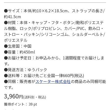
●サイズ：本体/約10×6.2×18.5cm、ストラップの長さ/
約41.5cm
●材質：本体・キャップ・フタ・ボタン/飽和ポリエステ
ル樹脂、ロック/ポリプロピレン、カバー/PVC、飲み口・
ストロー・パッキン/シリコーンゴム、ショルダーベルト/
ポリエステル
●生産国：中国
●容量：約450ml
●お届け予定日：お申込みから、1週間程度でお届けしま
す。
●発送方法：ゆうパック
●送料等：お届け先ごと全国一律660円(税込)
●同梱：販売者が
スケーター株式会社
の商品のみ同梱可能
です。
3,960
円
(送料別・税込)
獲得ポイント： 39 pt