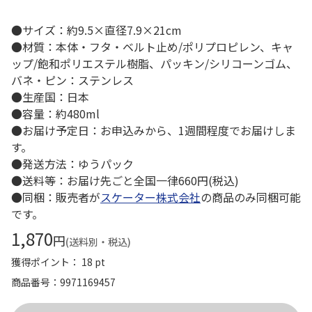
●サイズ：約9.5×直径7.9×21cm
●材質：本体・フタ・ベルト止め/ポリプロピレン、キャ
ップ/飽和ポリエステル樹脂、パッキン/シリコーンゴム、
バネ・ピン：ステンレス
●生産国：日本
●容量：約480ml
●お届け予定日：お申込みから、1週間程度でお届けしま
す。
●発送方法：ゆうパック
●送料等：お届け先ごと全国一律660円(税込)
●同梱：販売者が
スケーター株式会社
の商品のみ同梱可能
です。
1,870
円
(送料別・税込)
獲得ポイント： 18 pt
商品番号
9971169457