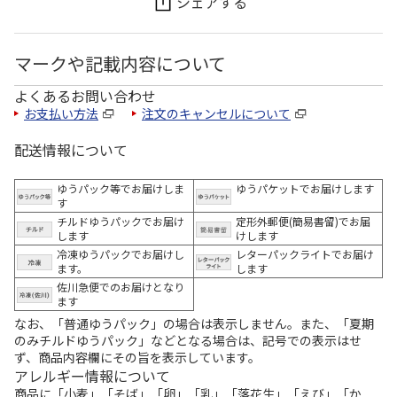
シェアする
マークや記載内容について
よくあるお問い合わせ
お支払い方法
注文のキャンセルについて
配送情報について
ゆうパック等でお届けしま
ゆうパケットでお届けします
す
チルドゆうパックでお届け
定形外郵便(簡易書留)でお届
します
けします
冷凍ゆうパックでお届けし
レターパックライトでお届け
ます。
します
佐川急便でのお届けとなり
ます
なお、「普通ゆうパック」の場合は表示しません。また、「夏期
のみチルドゆうパック」などとなる場合は、記号での表示はせ
ず、商品内容欄にその旨を表示しています。
アレルギー情報について
商品に「小麦」「そば」「卵」「乳」「落花生」「えび」「か