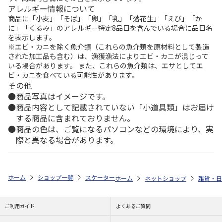
アレルギー情報について
商品に「小麦」「そば」「卵」「乳」「落花生」「えび」「か
に」「くるみ」のアレルギー特定8品目を含んでいる場合に品目名
を表示します。
※エビ・カニを除く魚介類（これらの魚介類を原材料として製造
された加工品も含む）は、漁獲漁法によりエビ・カニが混じって
いる場合があります。 また、これらの魚介類は、エサとしてエ
ビ・カニを食べている可能性があります。
その他
商品写真はイメージです。
商品内容として記載されていない「小道具類」はお届け
する商品に含まれておりません。
商品の色は、ご覧になるパソコンなどの環境により、実
際と異なる場合があります。
ホーム
ショップ一覧
スケーター
サーモタンブラー 450ml プー/ファ
ホーム
ネットショップ
雑貨・日
ご利用ガイド
よくあるご質問