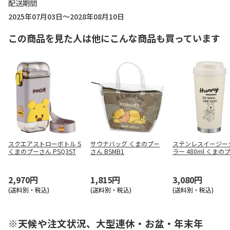
配送期間
2025年07月03日～2028年08月10日
この商品を見た人は他にこんな商品も買っています
スクエアストローボトル S
サウナバッグ くまのプー
ステンレスイージー
くまのプーさん PSQ3ST
さん BSMB1
ラー 480ml くまの
ん STEM5
2,970円
1,815円
3,080円
(送料別・税込)
(送料別・税込)
(送料別・税込)
※天候や注文状況、大型連休・お盆・年末年