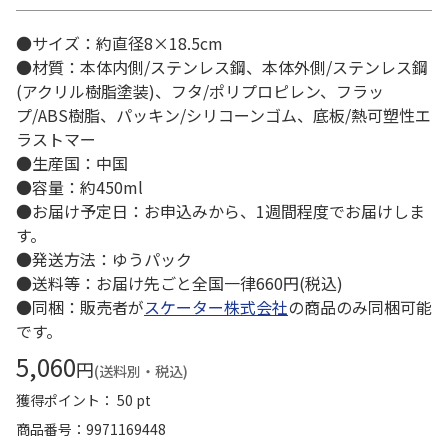
●サイズ：約直径8×18.5cm
●材質：本体内側/ステンレス鋼、本体外側/ステンレス鋼
(アクリル樹脂塗装)、フタ/ポリプロピレン、フラッ
プ/ABS樹脂、パッキン/シリコーンゴム、底板/熱可塑性エ
ラストマー
●生産国：中国
●容量：約450ml
●お届け予定日：お申込みから、1週間程度でお届けしま
す。
●発送方法：ゆうパック
●送料等：お届け先ごと全国一律660円(税込)
●同梱：販売者が
スケーター株式会社
の商品のみ同梱可能
です。
5,060
円
(送料別・税込)
獲得ポイント： 50 pt
商品番号
9971169448