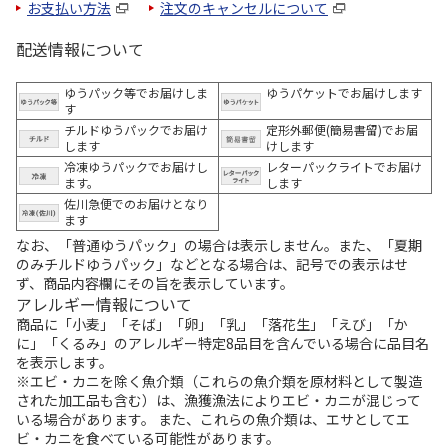
お支払い方法
注文のキャンセルについて
配送情報について
ゆうパック等でお届けしま
ゆうパケットでお届けします
す
チルドゆうパックでお届け
定形外郵便(簡易書留)でお届
します
けします
冷凍ゆうパックでお届けし
レターパックライトでお届け
ます。
します
佐川急便でのお届けとなり
ます
なお、「普通ゆうパック」の場合は表示しません。また、「夏期
のみチルドゆうパック」などとなる場合は、記号での表示はせ
ず、商品内容欄にその旨を表示しています。
アレルギー情報について
商品に「小麦」「そば」「卵」「乳」「落花生」「えび」「か
に」「くるみ」のアレルギー特定8品目を含んでいる場合に品目名
を表示します。
※エビ・カニを除く魚介類（これらの魚介類を原材料として製造
された加工品も含む）は、漁獲漁法によりエビ・カニが混じって
いる場合があります。 また、これらの魚介類は、エサとしてエ
ビ・カニを食べている可能性があります。