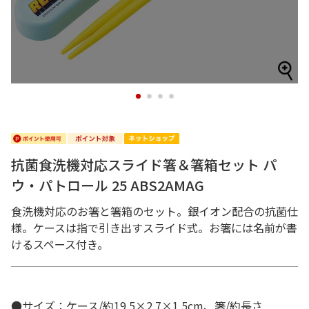
1
2
3
4
抗菌食洗機対応スライド箸＆箸箱セット パ
ウ・パトロール 25 ABS2AMAG
食洗機対応のお箸と箸箱のセット。銀イオン配合の抗菌仕
様。ケースは指で引き出すスライド式。お箸には名前が書
けるスペース付き。
●サイズ：ケース/約19.5×2.7×1.5cm、箸/約長さ