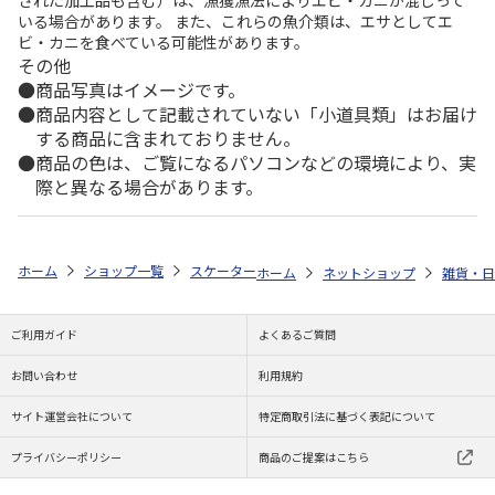
いる場合があります。 また、これらの魚介類は、エサとしてエ
ビ・カニを食べている可能性があります。
その他
商品写真はイメージです。
商品内容として記載されていない「小道具類」はお届け
する商品に含まれておりません。
商品の色は、ご覧になるパソコンなどの環境により、実
際と異なる場合があります。
ホーム
ショップ一覧
スケーター
抗菌 食洗機対応 スライド式トリオセッ
ホーム
ネットショップ
雑貨・日
ご利用ガイド
よくあるご質問
お問い合わせ
利用規約
サイト運営会社について
特定商取引法に基づく表記について
プライバシーポリシー
商品のご提案はこちら