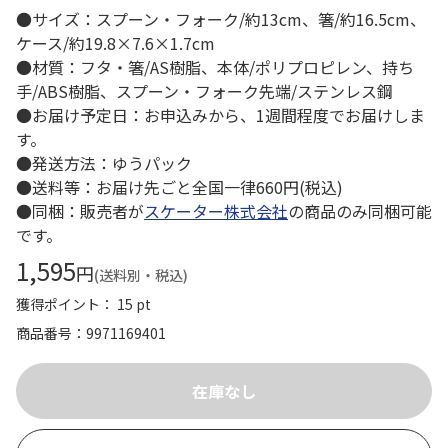
●サイズ：スプーン・フォーク/約13cm、箸/約16.5cm、
ケース/約19.8×7.6×1.7cm
●材質：フタ・箸/AS樹脂、本体/ポリプロピレン、持ち
手/ABS樹脂、スプーン・フォーク先端/ステンレス鋼
●お届け予定日：お申込みから、1週間程度でお届けしま
す。
●発送方法：ゆうパック
●送料等：お届け先ごと全国一律660円(税込)
●同梱：販売者が
スケーター株式会社
の商品のみ同梱可能
です。
1,595
円
(送料別・税込)
獲得ポイント： 15 pt
商品番号
9971169401