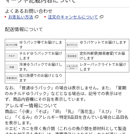
よくあるお問い合わせ
お支払い方法
注文のキャンセルについて
配送情報について
ゆうパック等でお届けしま
ゆうパケットでお届けします
す
チルドゆうパックでお届け
定形外郵便(簡易書留)でお届
します
けします
冷凍ゆうパックでお届けし
レターパックライトでお届け
ます。
します
佐川急便でのお届けとなり
ます
なお、「普通ゆうパック」の場合は表示しません。また、「夏期
のみチルドゆうパック」などとなる場合は、記号での表示はせ
ず、商品内容欄にその旨を表示しています。
アレルギー情報について
商品に「小麦」「そば」「卵」「乳」「落花生」「えび」「か
に」「くるみ」のアレルギー特定8品目を含んでいる場合に品目名
を表示します。
※エビ・カニを除く魚介類（これらの魚介類を原材料として製造
された加工品も含む）は、漁獲漁法によりエビ・カニが混じって