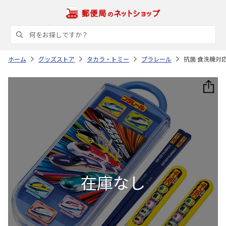
ホーム
グッズストア
タカラ・トミー
プラレール
抗菌 食洗機対応