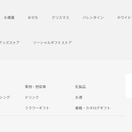
お歳暮
おせち
クリスマス
バレンタイン
ホワイト
グッズストア
ソーシャルギフトストア
果物・野菜等
乳製品
シング
ドリンク
お酒
フラワーギフト
書籍・カタログギフト