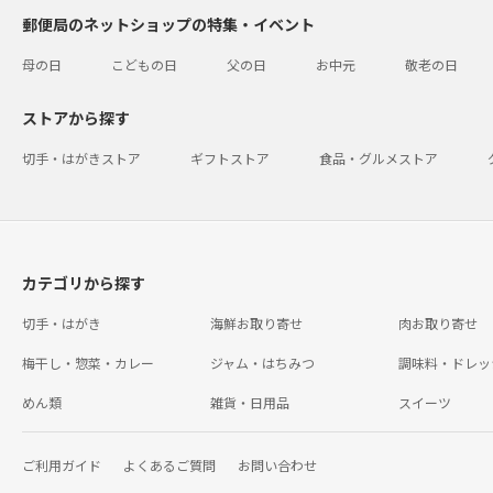
郵便局のネットショップの特集・イベント
母の日
こどもの日
父の日
お中元
敬老の日
ストアから探す
切手・はがきストア
ギフトストア
食品・グルメストア
カテゴリから探す
切手・はがき
海鮮お取り寄せ
肉お取り寄せ
梅干し・惣菜・カレー
ジャム・はちみつ
調味料・ドレッ
めん類
雑貨・日用品
スイーツ
ご利用ガイド
よくあるご質問
お問い合わせ