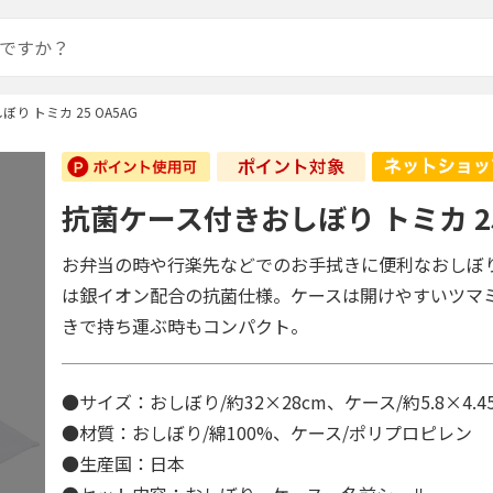
り トミカ 25 OA5AG
抗菌ケース付きおしぼり トミカ 25
お弁当の時や行楽先などでのお手拭きに便利なおしぼ
は銀イオン配合の抗菌仕様。ケースは開けやすいツマ
きで持ち運ぶ時もコンパクト。
●サイズ：おしぼり/約32×28cm、ケース/約5.8×4.45
●材質：おしぼり/綿100%、ケース/ポリプロピレン
●生産国：日本