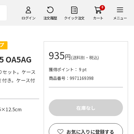
0
ログイン
注文履歴
クイック注文
カート
メニュー
935
円
 OA5AG
(送料別・税込)
獲得ポイント： 9 pt
りセット。ケース
商品番号
9971169398
ミ付き。ケース付
×12.5cm
お気に入りに登録する