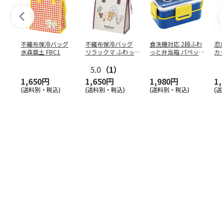
不織布保冷バッグ
不織布保冷バッグ
食洗機対応 2段ふわ
忍
水森亜土 FBC1
リラックマ ふわっ
っと弁当箱 パペッ
カ
と風船 FBC1
トスンスン PFLW
…
り
5.0
（1）
田
1,650円
1,650円
1,980円
1
(送料別・税込)
(送料別・税込)
(送料別・税込)
(