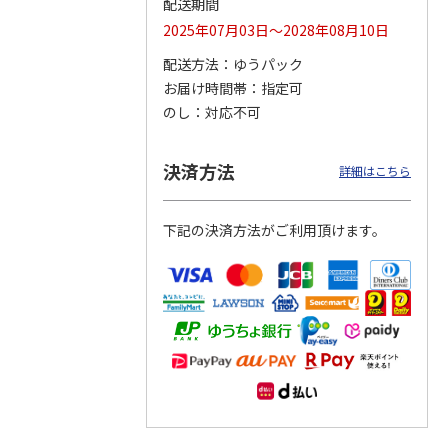
配送期間
2025年07月03日～2028年08月10日
配送方法
ゆうパック
お届け時間帯
指定可
りドリ
ふわっとフタタイト
コーデュロイ生地ラ
八角形ステンレスマ
ハロー
ランチボックス角型
ンチバッグ ハロー
グボトル 500ml リ
のし
対応不可
5MC
パペットスンスン
キティ KCOB2
ラックマ リラッ
…
R
…
1,485円
2,200円
4,510円
決済方法
詳細はこちら
)
(送料別・税込)
(送料別・税込)
(送料別・税込)
下記の決済方法がご利用頂けます。