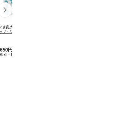
たま乱太郎 マグ
抗菌食洗機対応 ふ
陶器ダイカットマグ
マスコット入
ップ・乱太郎・き
わっと弁当箱 530ml
カップ ポムポムプ
ンクボトル 
丸・しんべヱ・山
水森亜土 PF
…
リン CHMGD4
キティ PSPR
伝
…
,650円
1,760円
2,970円
3,300円
送料別・税込)
(送料別・税込)
(送料別・税込)
(送料別・税込