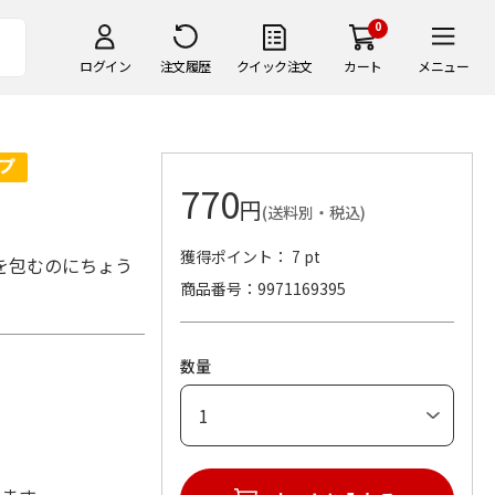
0
ログイン
注文履歴
クイック注文
カート
メニュー
770
円
(送料別・税込)
獲得ポイント： 7 pt
を包むのにちょう
商品番号
9971169395
数量