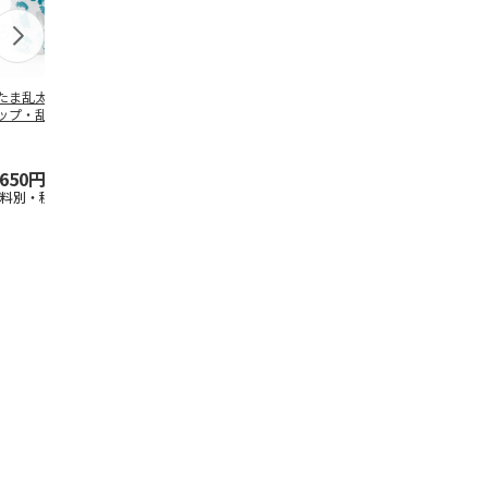
たま乱太郎 マグ
抗菌食洗機対応 ふ
陶器ダイカットマグ
マスコット入
ップ・乱太郎・き
わっと弁当箱 530ml
カップ ポムポムプ
ンクボトル 
丸・しんべヱ・山
水森亜土 PF
…
リン CHMGD4
キティ PSPR
伝
…
,650円
1,760円
2,970円
3,300円
送料別・税込)
(送料別・税込)
(送料別・税込)
(送料別・税込