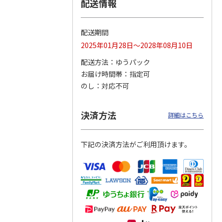
配送情報
配送期間
りドリ
ふわっとフタタイト
コーデュロイ生地ラ
八角形ステンレスマ
2025年01月28日～2028年08月10日
ハロー
ランチボックス角型
ンチバッグ ハロー
グボトル 500ml リ
5MC
パペットスンスン
キティ KCOB2
ラックマ リラッ
…
配送方法
ゆうパック
R
…
お届け時間帯
指定可
1,485円
2,200円
4,510円
のし
対応不可
)
(送料別・税込)
(送料別・税込)
(送料別・税込)
決済方法
詳細はこちら
下記の決済方法がご利用頂けます。