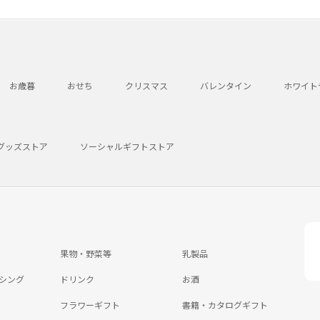
お歳暮
おせち
クリスマス
バレンタイン
ホワイト
グッズストア
ソーシャルギフトストア
果物・野菜等
乳製品
シング
ドリンク
お酒
フラワーギフト
書籍・カタログギフト