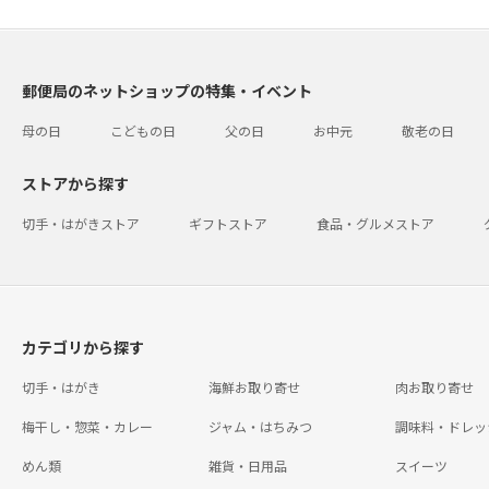
郵便局のネットショップの特集・イベント
母の日
こどもの日
父の日
お中元
敬老の日
ストアから探す
切手・はがきストア
ギフトストア
食品・グルメストア
カテゴリから探す
切手・はがき
海鮮お取り寄せ
肉お取り寄せ
梅干し・惣菜・カレー
ジャム・はちみつ
調味料・ドレッ
めん類
雑貨・日用品
スイーツ