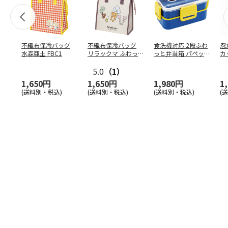
不織布保冷バッグ
不織布保冷バッグ
食洗機対応 2段ふわ
忍
水森亜土 FBC1
リラックマ ふわっ
っと弁当箱 パペッ
カ
と風船 FBC1
トスンスン PFLW
…
り
5.0
（1）
田
1,650円
1,650円
1,980円
1
(送料別・税込)
(送料別・税込)
(送料別・税込)
(