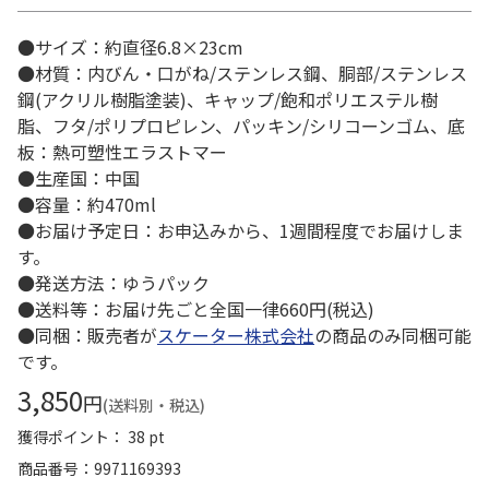
●サイズ：約直径6.8×23cm
●材質：内びん・口がね/ステンレス鋼、胴部/ステンレス
鋼(アクリル樹脂塗装)、キャップ/飽和ポリエステル樹
脂、フタ/ポリプロピレン、パッキン/シリコーンゴム、底
板：熱可塑性エラストマー
●生産国：中国
●容量：約470ml
●お届け予定日：お申込みから、1週間程度でお届けしま
す。
●発送方法：ゆうパック
●送料等：お届け先ごと全国一律660円(税込)
●同梱：販売者が
スケーター株式会社
の商品のみ同梱可能
です。
3,850
円
(送料別・税込)
獲得ポイント： 38 pt
商品番号
9971169393