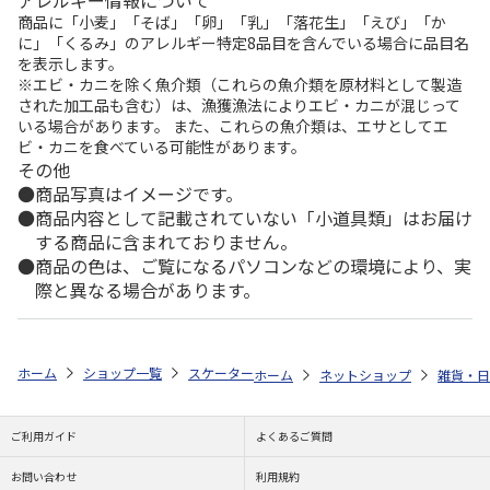
商品に「小麦」「そば」「卵」「乳」「落花生」「えび」「か
に」「くるみ」のアレルギー特定8品目を含んでいる場合に品目名
を表示します。
※エビ・カニを除く魚介類（これらの魚介類を原材料として製造
された加工品も含む）は、漁獲漁法によりエビ・カニが混じって
いる場合があります。 また、これらの魚介類は、エサとしてエ
ビ・カニを食べている可能性があります。
その他
商品写真はイメージです。
商品内容として記載されていない「小道具類」はお届け
する商品に含まれておりません。
商品の色は、ご覧になるパソコンなどの環境により、実
際と異なる場合があります。
ホーム
ショップ一覧
スケーター
超軽量ロック付ワンプッシュダイレクト
ホーム
ネットショップ
雑貨・日
ご利用ガイド
よくあるご質問
お問い合わせ
利用規約