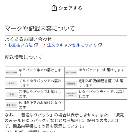
シェアする
マークや記載内容について
よくあるお問い合わせ
お支払い方法
注文のキャンセルについて
配送情報について
ゆうパック等でお届けしま
ゆうパケットでお届けします
す
チルドゆうパックでお届け
定形外郵便(簡易書留)でお届
します
けします
冷凍ゆうパックでお届けし
レターパックライトでお届け
ます。
します
佐川急便でのお届けとなり
ます
なお、「普通ゆうパック」の場合は表示しません。また、「夏期
のみチルドゆうパック」などとなる場合は、記号での表示はせ
ず、商品内容欄にその旨を表示しています。
アレルギー情報について