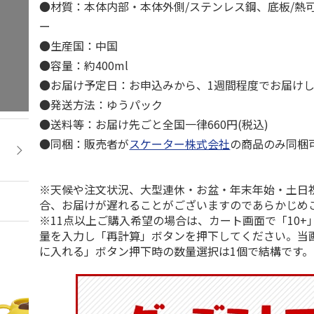
●材質：本体内部・本体外側/ステンレス鋼、底板/熱
ー
●生産国：中国
●容量：約400ml
●お届け予定日：お申込みから、1週間程度でお届け
●発送方法：ゆうパック
●送料等：お届け先ごと全国一律660円(税込)
●同梱：販売者が
スケーター株式会社
の商品のみ同梱
※天候や注文状況、大型連休・お盆・年末年始・土日
合、お届けが遅れることがございますのであらかじめ
※11点以上ご購入希望の場合は、カート画面で「10+
量を入力し「再計算」ボタンを押下してください。当
に入れる」ボタン押下時の数量選択は1個で結構です。