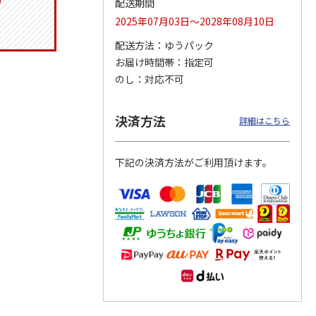
配送期間
2025年07月03日～2028年08月10日
配送方法
ゆうパック
お届け時間帯
指定可
りドリ
コーデュロイ生地ラ
マスコット付箸・箸
八角形ステンレスマ
ハロー
ンチバッグ ハロー
置きセット 21cm 干
グボトル 500ml リ
のし
対応不可
5MC
キティ KCOB2
支箸 ポムポムプ
…
ラックマ リラッ
…
2,200円
1,320円
4,510円
決済方法
詳細はこちら
)
(送料別・税込)
(送料別・税込)
(送料別・税込)
下記の決済方法がご利用頂けます。