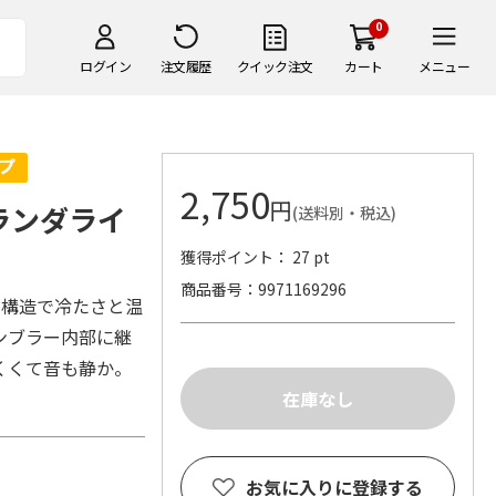
0
ログイン
注文履歴
クイック注文
カート
メニュー
2,750
円
ブランダライ
(送料別・税込)
獲得ポイント： 27 pt
商品番号
9971169296
層構造で冷たさと温
ンブラー内部に継
くくて音も静か。
お気に入りに登録する