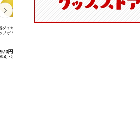
器ダイカットマグ
抗菌食洗機対応 ふ
ふわっとフタタイト
マスコット入
ップ ポムポムプ
わっと弁当箱 530ml
ランチボックス角型
ンクボトル 
ン CHMGD4
水森亜土 PF
…
パペットスンスン
キティ PSPR
R
…
,970円
1,760円
1,485円
3,300円
送料別・税込)
(送料別・税込)
(送料別・税込)
(送料別・税込