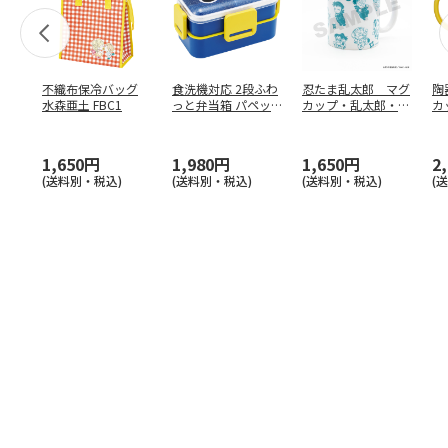
不織布保冷バッグ
食洗機対応 2段ふわ
忍たま乱太郎 マグ
陶
水森亜土 FBC1
っと弁当箱 パペッ
カップ・乱太郎・き
カ
トスンスン PFLW
…
り丸・しんべヱ・山
リ
田伝
…
1,650円
1,980円
1,650円
2
(送料別・税込)
(送料別・税込)
(送料別・税込)
(