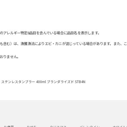
のアレルギー特定8品目を含んでいる場合に品目名を表示します。
も含む）は、漁獲漁法によりエビ・カニが混じっている場合があります。また、こ
おりません。
ステンレスタンブラー 400ml ブランダライズド STB4N
お歳暮
おせち
クリスマス
バレンタイン
ホワイト