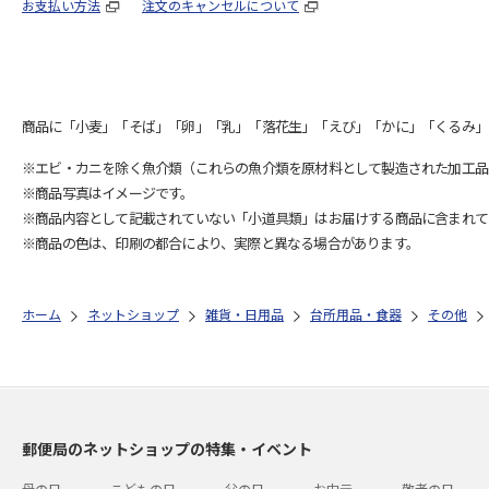
お支払い方法
注文のキャンセルについて
商品に「小麦」「そば」「卵」「乳」「落花生」「えび」「かに」「くるみ」
※エビ・カニを除く魚介類（これらの魚介類を原材料として製造された加工品
※商品写真はイメージです。
※商品内容として記載されていない「小道具類」はお届けする商品に含まれて
※商品の色は、印刷の都合により、実際と異なる場合があります。
ホーム
ネットショップ
雑貨・日用品
台所用品・食器
その他
郵便局のネットショップの特集・イベント
母の日
こどもの日
父の日
お中元
敬老の日