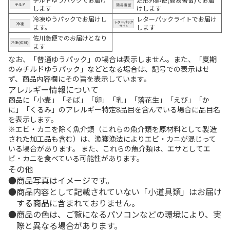
します
けします
冷凍ゆうパックでお届けし
レターパックライトでお届け
ます。
します
佐川急便でのお届けとなり
ます
なお、「普通ゆうパック」の場合は表示しません。また、「夏期
のみチルドゆうパック」などとなる場合は、記号での表示はせ
ず、商品内容欄にその旨を表示しています。
アレルギー情報について
商品に「小麦」「そば」「卵」「乳」「落花生」「えび」「か
に」「くるみ」のアレルギー特定8品目を含んでいる場合に品目名
を表示します。
※エビ・カニを除く魚介類（これらの魚介類を原材料として製造
された加工品も含む）は、漁獲漁法によりエビ・カニが混じって
いる場合があります。 また、これらの魚介類は、エサとしてエ
ビ・カニを食べている可能性があります。
その他
商品写真はイメージです。
商品内容として記載されていない「小道具類」はお届け
する商品に含まれておりません。
商品の色は、ご覧になるパソコンなどの環境により、実
際と異なる場合があります。