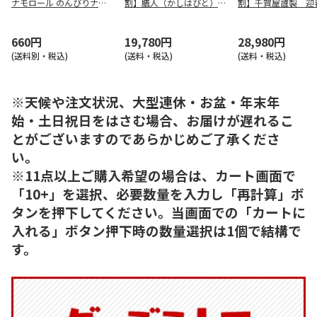
ナモロール のんびりナチ
割】膳人（かしはびと）
割】千賀屋謹製 迎
ュラル MPL20P
和洋中二段重
ち料理「千富士」和
重
660円
19,780円
28,980円
(送料別・税込)
(送料・税込)
(送料・税込)
※天候や注文状況、大型連休・お盆・年末年
始・土日祝日をはさむ場合、お届けが遅れるこ
とがございますのであらかじめご了承くださ
い。
※11点以上ご購入希望の場合は、カート画面で
「10+」を選択、必要数量を入力し「再計算」ボ
タンを押下してください。当画面での「カートに
入れる」ボタン押下時の数量選択は1個で結構で
す。