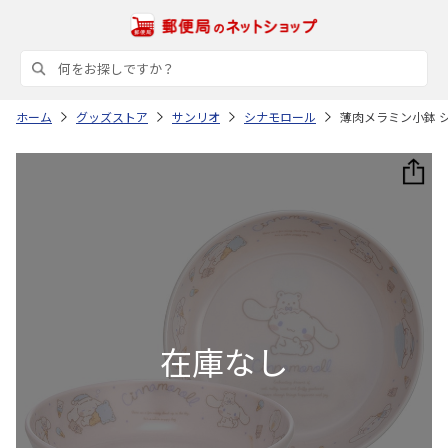
ホーム
グッズストア
サンリオ
シナモロール
薄肉メラミン小鉢 シ