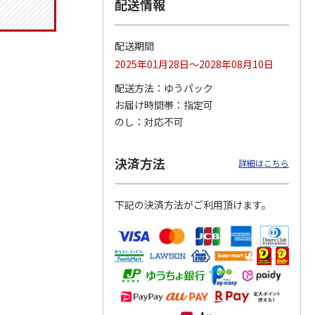
配送情報
配送期間
りドリ
コーデュロイ生地ラ
マスコット付箸・箸
八角形ステンレスマ
2025年01月28日～2028年08月10日
ハロー
ンチバッグ ハロー
置きセット 21cm 干
グボトル 500ml リ
5MC
キティ KCOB2
支箸 ポムポムプ
…
ラックマ リラッ
…
配送方法
ゆうパック
お届け時間帯
指定可
2,200円
1,320円
4,510円
のし
対応不可
)
(送料別・税込)
(送料別・税込)
(送料別・税込)
決済方法
詳細はこちら
下記の決済方法がご利用頂けます。