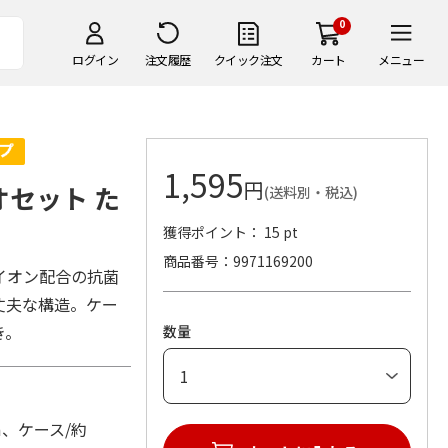
0
ログイン
注文履歴
クイック注文
カート
メニュー
1,595
円
オセット た
(送料別・税込)
獲得ポイント： 15 pt
商品番号
9971169200
イオン配合の抗菌
丈夫な構造。ケー
き。
数量
m、ケース/約