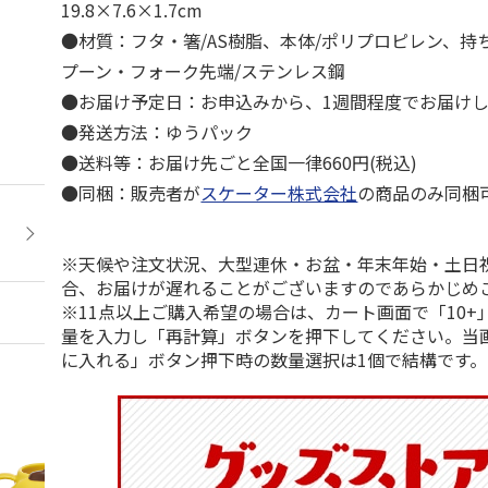
19.8×7.6×1.7cm
●材質：フタ・箸/AS樹脂、本体/ポリプロピレン、持ち
プーン・フォーク先端/ステンレス鋼
●お届け予定日：お申込みから、1週間程度でお届け
●発送方法：ゆうパック
●送料等：お届け先ごと全国一律660円(税込)
●同梱：販売者が
スケーター株式会社
の商品のみ同梱
※天候や注文状況、大型連休・お盆・年末年始・土日
合、お届けが遅れることがございますのであらかじめ
※11点以上ご購入希望の場合は、カート画面で「10+
量を入力し「再計算」ボタンを押下してください。当
に入れる」ボタン押下時の数量選択は1個で結構です。