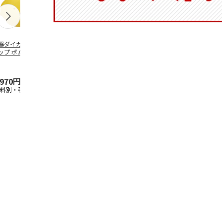
器ダイカットマグ
抗菌食洗機対応 ふ
ふわっとフタタイト
マスコット入
ップ ポムポムプ
わっと弁当箱 530ml
ランチボックス角型
ンクボトル 
ン CHMGD4
水森亜土 PF
…
パペットスンスン
キティ PSPR
R
…
,970円
1,760円
1,485円
3,300円
送料別・税込)
(送料別・税込)
(送料別・税込)
(送料別・税込