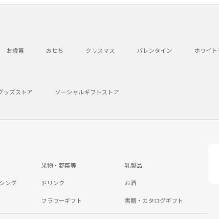
お歳暮
おせち
クリスマス
バレンタイン
ホワイト
グッズストア
ソーシャルギフトストア
果物・野菜等
乳製品
シング
ドリンク
お酒
フラワーギフト
書籍・カタログギフト