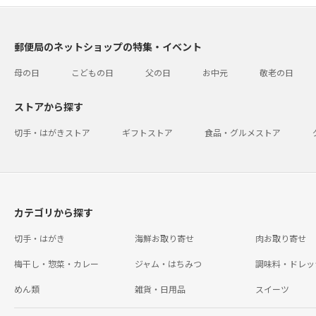
郵便局のネットショップの特集・イベント
母の日
こどもの日
父の日
お中元
敬老の日
ストアから探す
切手・はがきストア
ギフトストア
食品・グルメストア
カテゴリから探す
切手・はがき
海鮮お取り寄せ
肉お取り寄せ
梅干し・惣菜・カレー
ジャム・はちみつ
調味料・ドレッ
めん類
雑貨・日用品
スイーツ