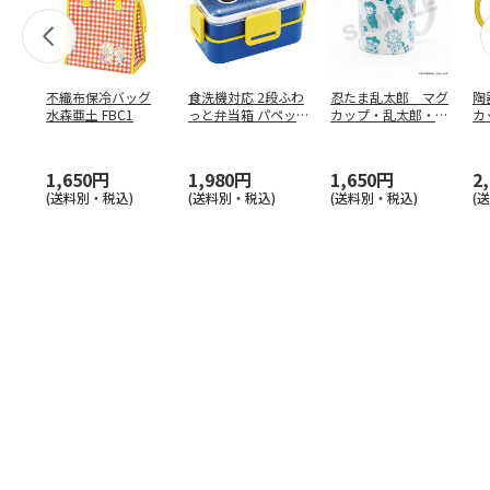
不織布保冷バッグ
食洗機対応 2段ふわ
忍たま乱太郎 マグ
陶
水森亜土 FBC1
っと弁当箱 パペッ
カップ・乱太郎・き
カ
トスンスン PFLW
…
り丸・しんべヱ・山
リ
田伝
…
1,650円
1,980円
1,650円
2
(送料別・税込)
(送料別・税込)
(送料別・税込)
(