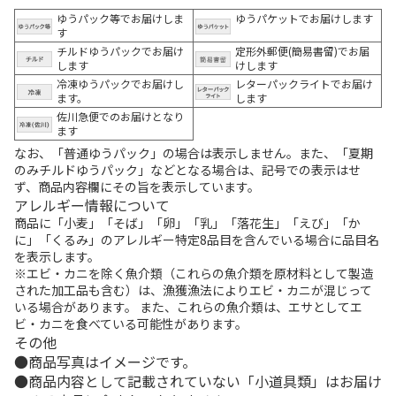
ゆうパック等でお届けしま
ゆうパケットでお届けします
す
チルドゆうパックでお届け
定形外郵便(簡易書留)でお届
します
けします
冷凍ゆうパックでお届けし
レターパックライトでお届け
ます。
します
佐川急便でのお届けとなり
ます
なお、「普通ゆうパック」の場合は表示しません。また、「夏期
のみチルドゆうパック」などとなる場合は、記号での表示はせ
ず、商品内容欄にその旨を表示しています。
アレルギー情報について
商品に「小麦」「そば」「卵」「乳」「落花生」「えび」「か
に」「くるみ」のアレルギー特定8品目を含んでいる場合に品目名
を表示します。
※エビ・カニを除く魚介類（これらの魚介類を原材料として製造
された加工品も含む）は、漁獲漁法によりエビ・カニが混じって
いる場合があります。 また、これらの魚介類は、エサとしてエ
ビ・カニを食べている可能性があります。
その他
商品写真はイメージです。
商品内容として記載されていない「小道具類」はお届け