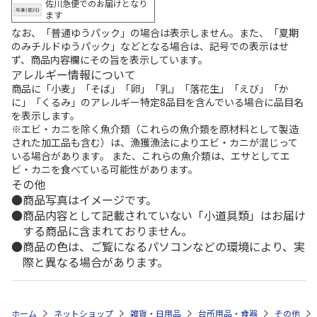
佐川急便でのお届けとなり
ます
なお、「普通ゆうパック」の場合は表示しません。また、「夏期
のみチルドゆうパック」などとなる場合は、記号での表示はせ
ず、商品内容欄にその旨を表示しています。
アレルギー情報について
商品に「小麦」「そば」「卵」「乳」「落花生」「えび」「か
に」「くるみ」のアレルギー特定8品目を含んでいる場合に品目名
を表示します。
※エビ・カニを除く魚介類（これらの魚介類を原材料として製造
された加工品も含む）は、漁獲漁法によりエビ・カニが混じって
いる場合があります。 また、これらの魚介類は、エサとしてエ
ビ・カニを食べている可能性があります。
その他
商品写真はイメージです。
商品内容として記載されていない「小道具類」はお届け
する商品に含まれておりません。
商品の色は、ご覧になるパソコンなどの環境により、実
際と異なる場合があります。
ホーム
ネットショップ
雑貨・日用品
台所用品・食器
その他