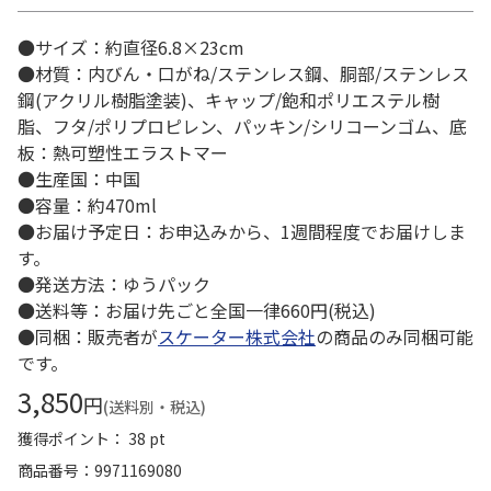
●サイズ：約直径6.8×23cm
●材質：内びん・口がね/ステンレス鋼、胴部/ステンレス
鋼(アクリル樹脂塗装)、キャップ/飽和ポリエステル樹
脂、フタ/ポリプロピレン、パッキン/シリコーンゴム、底
板：熱可塑性エラストマー
●生産国：中国
●容量：約470ml
●お届け予定日：お申込みから、1週間程度でお届けしま
す。
●発送方法：ゆうパック
●送料等：お届け先ごと全国一律660円(税込)
●同梱：販売者が
スケーター株式会社
の商品のみ同梱可能
です。
3,850
円
(送料別・税込)
獲得ポイント： 38 pt
商品番号
9971169080