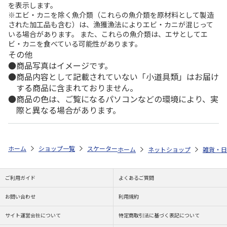
を表示します。
※エビ・カニを除く魚介類（これらの魚介類を原材料として製造
された加工品も含む）は、漁獲漁法によりエビ・カニが混じって
いる場合があります。 また、これらの魚介類は、エサとしてエ
ビ・カニを食べている可能性があります。
その他
商品写真はイメージです。
商品内容として記載されていない「小道具類」はお届け
する商品に含まれておりません。
商品の色は、ご覧になるパソコンなどの環境により、実
際と異なる場合があります。
ホーム
ショップ一覧
スケーター
抗菌 食洗機対応 ふわっとフタタイトラ
ホーム
ネットショップ
雑貨・日
ご利用ガイド
よくあるご質問
お問い合わせ
利用規約
サイト運営会社について
特定商取引法に基づく表記について