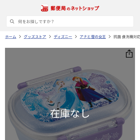
ホーム
グッズストア
ディズニー
アナと雪の女王
抗菌 食洗機対応