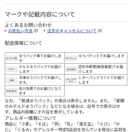
マークや記載内容について
よくあるお問い合わせ
お支払い方法
注文のキャンセルについて
配送情報について
ゆうパック等でお届けしま
ゆうパケットでお届けします
す
チルドゆうパックでお届け
定形外郵便(簡易書留)でお届
します
けします
冷凍ゆうパックでお届けし
レターパックライトでお届け
ます。
します
佐川急便でのお届けとなり
ます
なお、「普通ゆうパック」の場合は表示しません。また、「夏期
のみチルドゆうパック」などとなる場合は、記号での表示はせ
ず、商品内容欄にその旨を表示しています。
アレルギー情報について
商品に「小麦」「そば」「卵」「乳」「落花生」「えび」「か
に」「くるみ」のアレルギー特定8品目を含んでいる場合に品目名