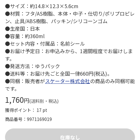
●サイズ：約14.8×12.3×5.6cm
●材質：フタ/AS樹脂、本体・中子・仕切り/ポリプロピレ
ン、止具/ABS樹脂、パッキン/シリコーンゴム
●生産国：日本
●容量：約360ml
●セット内容・付属品：名前シール
●お届け予定日：お申込みから、1週間程度でお届けしま
す。
●発送方法：ゆうパック
●送料等：お届け先ごと全国一律660円(税込)。
●同梱：販売者が
スケーター株式会社
の商品のみ同梱可能
です。
1,760
円
(送料別・税込)
獲得ポイント： 17 pt
商品番号
9971169019