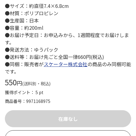
●サイズ：約直径7.4×6.8cm
●材質：ポリプロピレン
●生産国：日本
●容量：約200ml
●お届け予定日：お申込みから、1週間程度でお届けしま
す。
●発送方法：ゆうパック
●送料等：お届け先ごと全国一律660円(税込)
●同梱：販売者が
スケーター株式会社
の商品のみ同梱可能
です。
550
円
(送料別・税込)
獲得ポイント： 5 pt
商品番号
9971168975