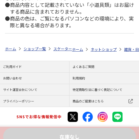
商品内容として記載されていない「小道具類」はお届け
する商品に含まれておりません。
商品の色は、ご覧になるパソコンなどの環境により、実
際と異なる場合があります。
ホーム
ショップ一覧
スケーター
抗菌 食洗機対応 プラコップ トイ・スト
ホーム
ネットショップ
雑貨・日
ご利用ガイド
よくあるご質問
お問い合わせ
利用規約
サイト運営会社について
特定商取引法に基づく表記について
プライバシーポリシー
商品のご提案はこちら
SNSでお得な情報発信中
在庫なし