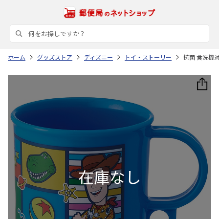
ホーム
グッズストア
ディズニー
トイ・ストーリー
抗菌 食洗機対