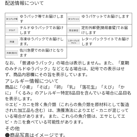
配送情報について
ゆうパック等でお届けしま
ゆうパケットでお届けします
す
チルドゆうパックでお届け
定形外郵便(簡易書留)でお届
します
けします
冷凍ゆうパックでお届けし
レターパックライトでお届け
ます。
します
佐川急便でのお届けとなり
ます
なお、「普通ゆうパック」の場合は表示しません。また、「夏期
のみチルドゆうパック」などとなる場合は、記号での表示はせ
ず、商品内容欄にその旨を表示しています。
アレルギー情報について
商品に「小麦」「そば」「卵」「乳」「落花生」「えび」「か
に」「くるみ」のアレルギー特定8品目を含んでいる場合に品目名
を表示します。
※エビ・カニを除く魚介類（これらの魚介類を原材料として製造
された加工品も含む）は、漁獲漁法によりエビ・カニが混じって
いる場合があります。 また、これらの魚介類は、エサとしてエ
ビ・カニを食べている可能性があります。
その他
商品写真はイメージです。