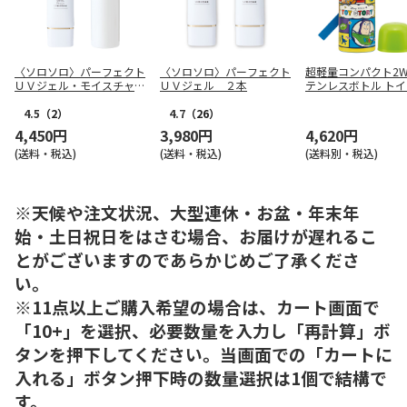
〈ソロソロ〉パーフェクト
〈ソロソロ〉パーフェクト
超軽量コンパクト2W
ＵＶジェル・モイスチャー
ＵＶジェル ２本
テンレスボトル ト
ローションＲセット
トーリー 25 SKDC4
4.5
（2）
4.7
（26）
4,450円
3,980円
4,620円
(送料・税込)
(送料・税込)
(送料別・税込)
※天候や注文状況、大型連休・お盆・年末年
始・土日祝日をはさむ場合、お届けが遅れるこ
とがございますのであらかじめご了承くださ
い。
※11点以上ご購入希望の場合は、カート画面で
「10+」を選択、必要数量を入力し「再計算」ボ
タンを押下してください。当画面での「カートに
入れる」ボタン押下時の数量選択は1個で結構で
す。