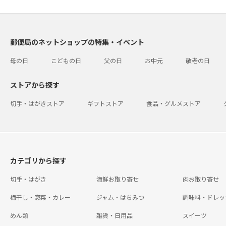
郵便局のネットショップの特集・イベント
母の日
こどもの日
父の日
お中元
敬老の日
ストアから探す
切手・はがきストア
ギフトストア
食品・グルメストア
カテゴリから探す
切手・はがき
海鮮お取り寄せ
肉お取り寄せ
梅干し・惣菜・カレー
ジャム・はちみつ
調味料・ドレッ
めん類
雑貨・日用品
スイーツ