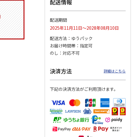
配送情報
配送期間
トマグ
コーデュロイ生地ラ
ふわっとフタタイト
八角形ステンレスマ
2025年11月11日～2028年08月10日
ポムプ
ンチバッグ ハロー
ランチボックス角型
グボトル 500ml リ
4
キティ KCOB2
パペットスンスン
ラックマ リラッ
…
配送方法
ゆうパック
R
…
お届け時間帯
指定可
2,200円
1,485円
4,510円
のし
対応不可
)
(送料別・税込)
(送料別・税込)
(送料別・税込)
決済方法
詳細はこちら
下記の決済方法がご利用頂けます。