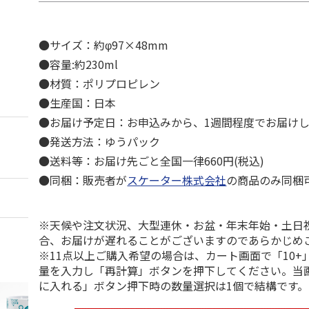
●サイズ：約φ97×48mm
●容量:約230ml
●材質：ポリプロピレン
●生産国：日本
●お届け予定日：お申込みから、1週間程度でお届け
●発送方法：ゆうパック
●送料等：お届け先ごと全国一律660円(税込)
●同梱：販売者が
スケーター株式会社
の商品のみ同梱
※天候や注文状況、大型連休・お盆・年末年始・土日
合、お届けが遅れることがございますのであらかじめ
※11点以上ご購入希望の場合は、カート画面で「10+
量を入力し「再計算」ボタンを押下してください。当
に入れる」ボタン押下時の数量選択は1個で結構です。