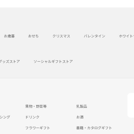
お歳暮
おせち
クリスマス
バレンタイン
ホワイト
グッズストア
ソーシャルギフトストア
果物・野菜等
乳製品
シング
ドリンク
お酒
フラワーギフト
書籍・カタログギフト