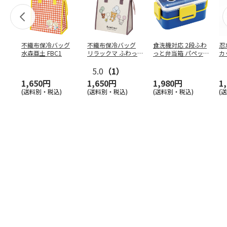
不織布保冷バッグ
不織布保冷バッグ
食洗機対応 2段ふわ
忍
水森亜土 FBC1
リラックマ ふわっ
っと弁当箱 パペッ
カ
と風船 FBC1
トスンスン PFLW
…
り
5.0
（1）
田
1,650円
1,650円
1,980円
1
(送料別・税込)
(送料別・税込)
(送料別・税込)
(