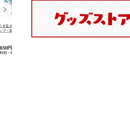
たま乱太郎 マグ
抗菌食洗機対応 ふ
マスコット入りドリ
陶器ダイカッ
ップ・乱太郎・き
わっと弁当箱 530ml
ンクボトル ハロー
カップ ポム
丸・しんべヱ・山
水森亜土 PF
…
キティ PSPR5MC
リン CHMGD
伝
…
,650円
1,760円
3,300円
2,970円
送料別・税込)
(送料別・税込)
(送料別・税込)
(送料別・税込