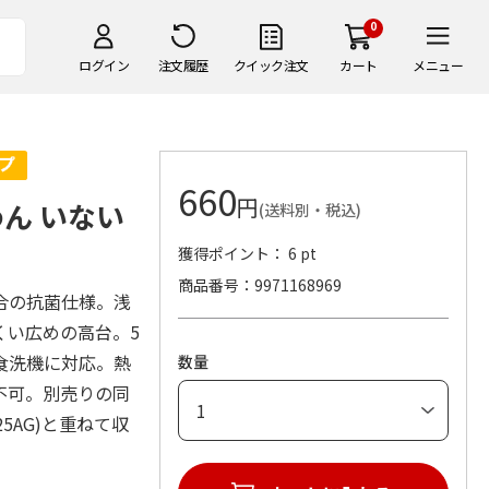
0
ログイン
注文履歴
クイック注文
カート
メニュー
660
円
ん いない
(送料別・税込)
獲得ポイント： 6 pt
商品番号
9971168969
合の抗菌仕様。浅
くい広めの高台。5
食洗機に対応。熱
数量
不可。別売りの同
25AG)と重ねて収