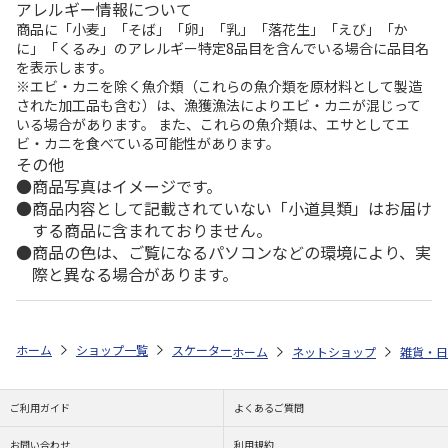
アレルギー情報について
商品に「小麦」「そば」「卵」「乳」「落花生」「えび」「か
に」「くるみ」のアレルギー特定8品目を含んでいる場合に品目名
を表示します。
※エビ・カニを除く魚介類（これらの魚介類を原材料として製造
された加工品も含む）は、漁獲漁法によりエビ・カニが混じって
いる場合があります。 また、これらの魚介類は、エサとしてエ
ビ・カニを食べている可能性があります。
その他
商品写真はイメージです。
商品内容として記載されていない「小道具類」はお届け
する商品に含まれておりません。
商品の色は、ご覧になるパソコンなどの環境により、実
際と異なる場合があります。
ホーム
ショップ一覧
スケーター
抗菌 食洗機対応 スライド式トリオセ
ホーム
ネットショップ
雑貨・日
ご利用ガイド
よくあるご質問
お問い合わせ
利用規約