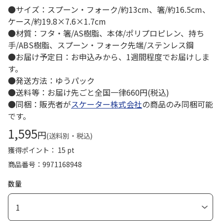
●サイズ：スプーン・フォーク/約13cm、箸/約16.5cm、
ケース/約19.8×7.6×1.7cm
●材質：フタ・箸/AS樹脂、本体/ポリプロピレン、持ち
手/ABS樹脂、スプーン・フォーク先端/ステンレス鋼
●お届け予定日：お申込みから、1週間程度でお届けしま
す。
●発送方法：ゆうパック
●送料等：お届け先ごと全国一律660円(税込)
●同梱：販売者が
スケーター株式会社
の商品のみ同梱可能
です。
1,595
円
(送料別・税込)
獲得ポイント： 15 pt
商品番号
9971168948
数量
1