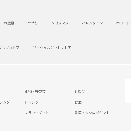
お歳暮
おせち
クリスマス
バレンタイン
ホワイト
グッズストア
ソーシャルギフトストア
果物・野菜等
乳製品
シング
ドリンク
お酒
フラワーギフト
書籍・カタログギフト