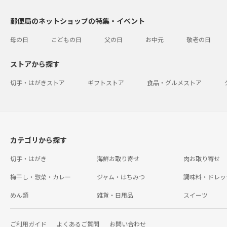
郵便局のネットショップの特集・イベント
母の日
こどもの日
父の日
お中元
敬老の日
ストアから探す
切手・はがきストア
ギフトストア
食品・グルメストア
カテゴリから探す
切手・はがき
海鮮お取り寄せ
肉お取り寄せ
梅干し・惣菜・カレー
ジャム・はちみつ
調味料・ドレッ
めん類
雑貨・日用品
スイーツ
ご利用ガイド
よくあるご質問
お問い合わせ