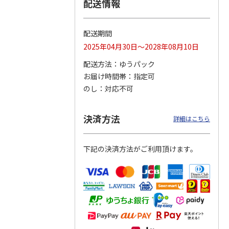
配送情報
配送期間
トマグ
コーデュロイ生地ラ
ふわっとフタタイト
八角形ステンレスマ
2025年04月30日～2028年08月10日
ポムプ
ンチバッグ ハロー
ランチボックス角型
グボトル 500ml リ
4
キティ KCOB2
パペットスンスン
ラックマ リラッ
…
配送方法
ゆうパック
R
…
お届け時間帯
指定可
2,200円
1,485円
4,510円
のし
対応不可
)
(送料別・税込)
(送料別・税込)
(送料別・税込)
決済方法
詳細はこちら
下記の決済方法がご利用頂けます。