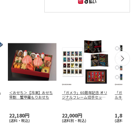
A
＜おせち＞【冷凍】おせち
「ガメラ」60周年記念 オリ
「ガメラ」6
早割 蟹甲羅もりおせち
ジナルフレーム切手セット
ルキーホルダ
（額装
…
ーデ
…
22,180円
22,000円
1,870円
(送料・税込)
(送料別・税込)
(送料別・税込