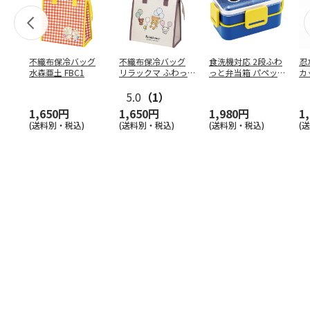
不織布保冷バッグ
不織布保冷バッグ
食洗機対応 2段ふわ
忍
水森亜土 FBC1
リラックマ ふわっ
っと弁当箱 パペッ
カ
と風船 FBC1
トスンスン PFLW
…
り
5.0
（1）
田
1,650円
1,650円
1,980円
1
(送料別・税込)
(送料別・税込)
(送料別・税込)
(