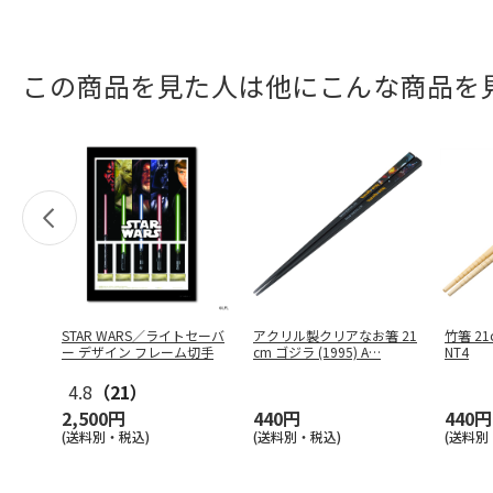
この商品を見た人は他にこんな商品を
STAR WARS／ライトセーバ
アクリル製クリアなお箸 21
竹箸 21c
ー デザイン フレーム切手
cm ゴジラ (1995) A
…
NT4
4.8
（21）
2,500円
440円
440円
(送料別・税込)
(送料別・税込)
(送料別