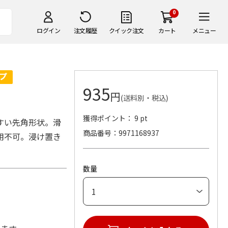
0
ログイン
注文履歴
クイック注文
カート
メニュー
935
円
(送料別・税込)
獲得ポイント： 9 pt
すい先角形状。滑
商品番号
9971168937
用不可。浸け置き
数量