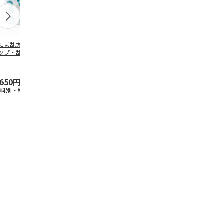
たま乱太郎 マグ
抗菌食洗機対応 ふ
マスコット入りドリ
陶器ダイカッ
ップ・乱太郎・き
わっと弁当箱 530ml
ンクボトル ハロー
カップ ポム
丸・しんべヱ・山
水森亜土 PF
…
キティ PSPR5MC
リン CHMGD
伝
…
,650円
1,760円
3,300円
2,970円
送料別・税込)
(送料別・税込)
(送料別・税込)
(送料別・税込