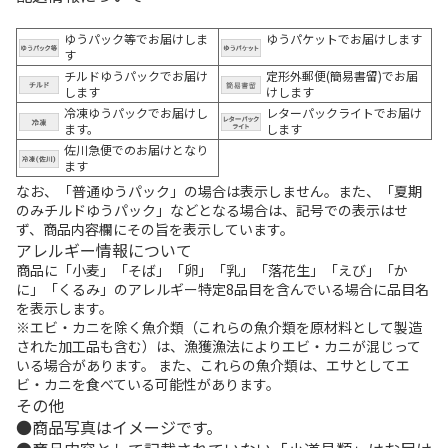
ゆうパック等でお届けしま
ゆうパケットでお届けします
す
チルドゆうパックでお届け
定形外郵便(簡易書留)でお届
します
けします
冷凍ゆうパックでお届けし
レターパックライトでお届け
ます。
します
佐川急便でのお届けとなり
ます
なお、「普通ゆうパック」の場合は表示しません。また、「夏期
のみチルドゆうパック」などとなる場合は、記号での表示はせ
ず、商品内容欄にその旨を表示しています。
アレルギー情報について
商品に「小麦」「そば」「卵」「乳」「落花生」「えび」「か
に」「くるみ」のアレルギー特定8品目を含んでいる場合に品目名
を表示します。
※エビ・カニを除く魚介類（これらの魚介類を原材料として製造
された加工品も含む）は、漁獲漁法によりエビ・カニが混じって
いる場合があります。 また、これらの魚介類は、エサとしてエ
ビ・カニを食べている可能性があります。
その他
商品写真はイメージです。