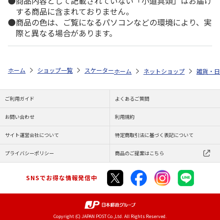
商品内容として記載されていない「小道具類」はお届け
する商品に含まれておりません。
商品の色は、ご覧になるパソコンなどの環境により、実
際と異なる場合があります。
ホーム
ショップ一覧
スケーター
ランチ巾着 カーズ 25 KB7
ホーム
ネットショップ
雑貨・日
ご利用ガイド
よくあるご質問
お問い合わせ
利用規約
サイト運営会社について
特定商取引法に基づく表記について
プライバシーポリシー
商品のご提案はこちら
SNSでお得な情報発信中
Copyright (C) JAPAN POST Co.,Ltd. All Rights Reserved.