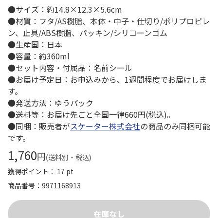
●サイズ：約14.8×12.3×5.6cm
●材質：フタ/AS樹脂、本体・中子・仕切り/ポリプロピレ
ン、止具/ABS樹脂、パッキン/シリコーンゴム
●生産国：日本
●容量：約360ml
●セット内容・付属品：名前シール
●お届け予定日：お申込みから、1週間程度でお届けしま
す。
●発送方法：ゆうパック
●送料等：お届け先ごと全国一律660円(税込)。
●同梱：販売者が
スケーター株式会社
の商品のみ同梱可能
です。
1,760
円
(送料別・税込)
獲得ポイント： 17 pt
商品番号
9971168913