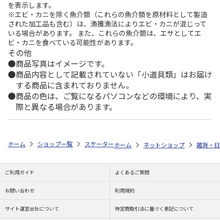
を表示します。
※エビ・カニを除く魚介類（これらの魚介類を原材料として製造
された加工品も含む）は、漁獲漁法によりエビ・カニが混じって
いる場合があります。 また、これらの魚介類は、エサとしてエ
ビ・カニを食べている可能性があります。
その他
商品写真はイメージです。
商品内容として記載されていない「小道具類」はお届け
する商品に含まれておりません。
商品の色は、ご覧になるパソコンなどの環境により、実
際と異なる場合があります。
ホーム
ショップ一覧
スケーター
抗菌 食洗機対応 ふわっとフタタイトラ
ホーム
ネットショップ
雑貨・日
ご利用ガイド
よくあるご質問
お問い合わせ
利用規約
サイト運営会社について
特定商取引法に基づく表記について