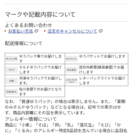
マークや記載内容について
よくあるお問い合わせ
お支払い方法
注文のキャンセルについて
配送情報について
ゆうパック等でお届けしま
ゆうパケットでお届けします
す
チルドゆうパックでお届け
定形外郵便(簡易書留)でお届
します
けします
冷凍ゆうパックでお届けし
レターパックライトでお届け
ます。
します
佐川急便でのお届けとなり
ます
なお、「普通ゆうパック」の場合は表示しません。また、「夏期
のみチルドゆうパック」などとなる場合は、記号での表示はせ
ず、商品内容欄にその旨を表示しています。
アレルギー情報について
商品に「小麦」「そば」「卵」「乳」「落花生」「えび」「か
に」「くるみ」のアレルギー特定8品目を含んでいる場合に品目名