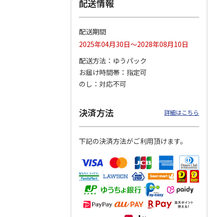
配送情報
配送期間
トマグ
コーデュロイ生地ラ
ふわっとフタタイト
八角形ステンレスマ
2025年04月30日～2028年08月10日
ポムプ
ンチバッグ ハロー
ランチボックス角型
グボトル 500ml リ
4
キティ KCOB2
パペットスンスン
ラックマ リラッ
…
配送方法
ゆうパック
R
…
お届け時間帯
指定可
2,200円
1,485円
4,510円
のし
対応不可
)
(送料別・税込)
(送料別・税込)
(送料別・税込)
決済方法
詳細はこちら
下記の決済方法がご利用頂けます。