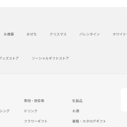
お歳暮
おせち
クリスマス
バレンタイン
ホワイト
グッズストア
ソーシャルギフトストア
果物・野菜等
乳製品
シング
ドリンク
お酒
フラワーギフト
書籍・カタログギフト