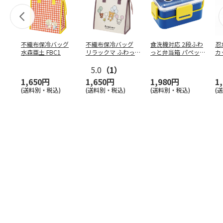
不織布保冷バッグ
不織布保冷バッグ
食洗機対応 2段ふわ
忍
水森亜土 FBC1
リラックマ ふわっ
っと弁当箱 パペッ
カ
と風船 FBC1
トスンスン PFLW
…
り
5.0
（1）
田
1,650円
1,650円
1,980円
1
(送料別・税込)
(送料別・税込)
(送料別・税込)
(