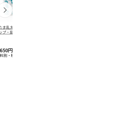
たま乱太郎 マグ
抗菌食洗機対応 ふ
マスコット入りドリ
陶器ダイカッ
ップ・乱太郎・き
わっと弁当箱 530ml
ンクボトル ハロー
カップ ポム
丸・しんべヱ・山
水森亜土 PF
…
キティ PSPR5MC
リン CHMGD
伝
…
,650円
1,760円
3,300円
2,970円
送料別・税込)
(送料別・税込)
(送料別・税込)
(送料別・税込