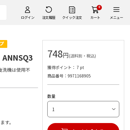
0
ログイン
注文履歴
クイック注文
カート
メニュー
748
円
ANNSQ3
(送料別・税込)
獲得ポイント： 7 pt
食洗機は使用不
商品番号
9971168905
数量
します。