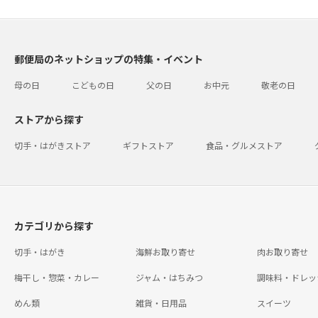
郵便局のネットショップの特集・イベント
母の日
こどもの日
父の日
お中元
敬老の日
ストアから探す
切手・はがきストア
ギフトストア
食品・グルメストア
カテゴリから探す
切手・はがき
海鮮お取り寄せ
肉お取り寄せ
梅干し・惣菜・カレー
ジャム・はちみつ
調味料・ドレッ
めん類
雑貨・日用品
スイーツ