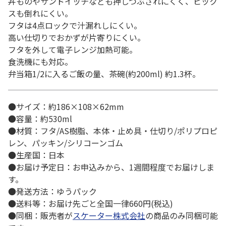
丼ものやサンドイッチなども押しつぶされにくく、ピック
スも倒れにくい。
フタは4点ロックで汁漏れしにくい。
高い仕切りでおかずが片寄りにくい。
フタを外して電子レンジ加熱可能。
食洗機にも対応。
弁当箱1/2に入るご飯の量、茶碗(約200ml) 約1.3杯。
●サイズ：約186×108×62mm
●容量：約530ml
●材質：フタ/AS樹脂、本体・止め具・仕切り/ポリプロピ
レン、パッキン/シリコーンゴム
●生産国：日本
●お届け予定日：お申込みから、1週間程度でお届けしま
す。
●発送方法：ゆうパック
●送料等：お届け先ごと全国一律660円(税込)
●同梱：販売者が
スケーター株式会社
の商品のみ同梱可能