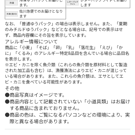
ます。
します
佐川急便でのお届けとなり
ます
なお、「普通ゆうパック」の場合は表示しません。また、「夏期
のみチルドゆうパック」などとなる場合は、記号での表示はせ
ず、商品内容欄にその旨を表示しています。
アレルギー情報について
商品に「小麦」「そば」「卵」「乳」「落花生」「えび」「か
に」「くるみ」のアレルギー特定8品目を含んでいる場合に品目名
を表示します。
※エビ・カニを除く魚介類（これらの魚介類を原材料として製造
された加工品も含む）は、漁獲漁法によりエビ・カニが混じって
いる場合があります。 また、これらの魚介類は、エサとしてエ
ビ・カニを食べている可能性があります。
その他
商品写真はイメージです。
商品内容として記載されていない「小道具類」はお届け
する商品に含まれておりません。
商品の色は、ご覧になるパソコンなどの環境により、実
際と異なる場合があります。