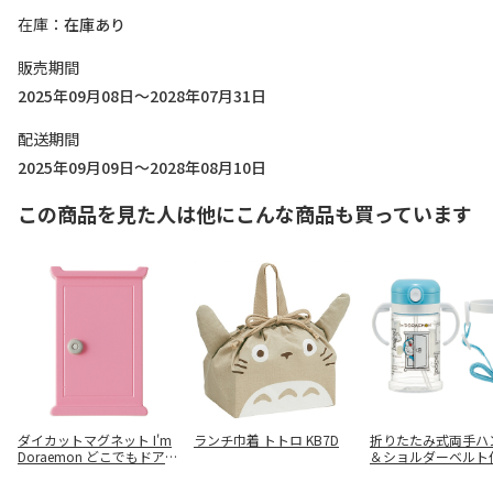
在庫
在庫あり
販売期間
2025年09月08日～2028年07月31日
配送期間
2025年09月09日～2028年08月10日
この商品を見た人は他にこんな商品も買っています
ダイカットマグネット I'm
ランチ巾着 トトロ KB7D
折りたたみ式両手ハ
Doraemon どこでもドア
＆ショルダーベルト
MGD1
ローマグ I'm Doraem
SHW2N