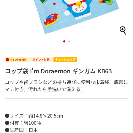
1
2
コップ袋 I'm Doraemon ギンガム KB63
コップや歯ブラシなどの持ち運びに便利な巾着袋。底部に
マチ付き。汚れたら手洗いで洗える。
●サイズ：約14.8×20.5cm
●材質：綿100%
●生産国：日本