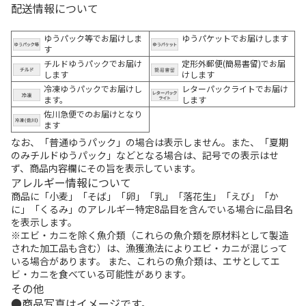
配送情報について
ゆうパック等でお届けしま
ゆうパケットでお届けします
す
チルドゆうパックでお届け
定形外郵便(簡易書留)でお届
します
けします
冷凍ゆうパックでお届けし
レターパックライトでお届け
ます。
します
佐川急便でのお届けとなり
ます
なお、「普通ゆうパック」の場合は表示しません。また、「夏期
のみチルドゆうパック」などとなる場合は、記号での表示はせ
ず、商品内容欄にその旨を表示しています。
アレルギー情報について
商品に「小麦」「そば」「卵」「乳」「落花生」「えび」「か
に」「くるみ」のアレルギー特定8品目を含んでいる場合に品目名
を表示します。
※エビ・カニを除く魚介類（これらの魚介類を原材料として製造
された加工品も含む）は、漁獲漁法によりエビ・カニが混じって
いる場合があります。 また、これらの魚介類は、エサとしてエ
ビ・カニを食べている可能性があります。
その他
商品写真はイメージです。