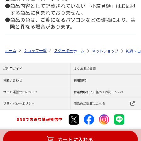
商品内容として記載されていない「小道具類」はお届け
する商品に含まれておりません。
商品の色は、ご覧になるパソコンなどの環境により、実
際と異なる場合があります。
ホーム
ショップ一覧
スケーター
コップ袋 I'm Doraemon ギンガム K
ホーム
ネットショップ
雑貨・日
ご利用ガイド
よくあるご質問
お問い合わせ
利用規約
サイト運営会社について
特定商取引法に基づく表記について
プライバシーポリシー
商品のご提案はこちら
SNSでお得な情報発信中
カートに入れる