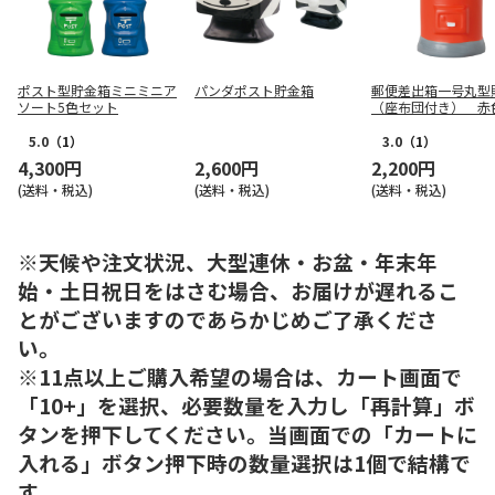
ポスト型貯金箱ミニミニア
パンダポスト貯金箱
郵便差出箱一号丸型
ソート5色セット
（座布団付き） 赤
5.0
（1）
3.0
（1）
4,300円
2,600円
2,200円
(送料・税込)
(送料・税込)
(送料・税込)
※天候や注文状況、大型連休・お盆・年末年
始・土日祝日をはさむ場合、お届けが遅れるこ
とがございますのであらかじめご了承くださ
い。
※11点以上ご購入希望の場合は、カート画面で
「10+」を選択、必要数量を入力し「再計算」ボ
タンを押下してください。当画面での「カートに
入れる」ボタン押下時の数量選択は1個で結構で
す。