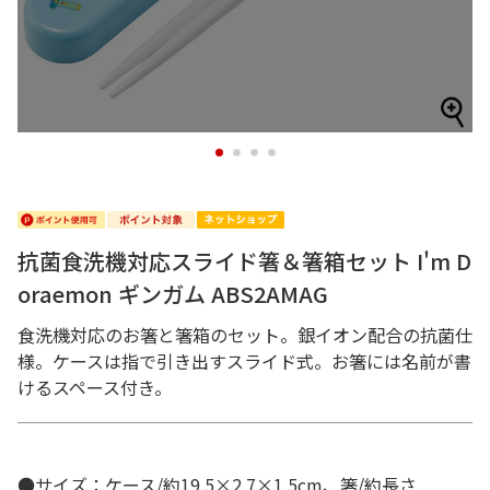
1
2
3
4
抗菌食洗機対応スライド箸＆箸箱セット I'm D
oraemon ギンガム ABS2AMAG
食洗機対応のお箸と箸箱のセット。銀イオン配合の抗菌仕
様。ケースは指で引き出すスライド式。お箸には名前が書
けるスペース付き。
●サイズ：ケース/約19.5×2.7×1.5cm、箸/約長さ