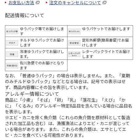
お支払い方法
注文のキャンセルについて
配送情報について
ゆうパック等でお届けしま
ゆうパケットでお届けします
す
チルドゆうパックでお届け
定形外郵便(簡易書留)でお届
します
けします
冷凍ゆうパックでお届けし
レターパックライトでお届け
ます。
します
佐川急便でのお届けとなり
ます
なお、「普通ゆうパック」の場合は表示しません。また、「夏期
のみチルドゆうパック」などとなる場合は、記号での表示はせ
ず、商品内容欄にその旨を表示しています。
アレルギー情報について
商品に「小麦」「そば」「卵」「乳」「落花生」「えび」「か
に」「くるみ」のアレルギー特定8品目を含んでいる場合に品目名
を表示します。
※エビ・カニを除く魚介類（これらの魚介類を原材料として製造
された加工品も含む）は、漁獲漁法によりエビ・カニが混じって
いる場合があります。 また、これらの魚介類は、エサとしてエ
ビ・カニを食べている可能性があります。