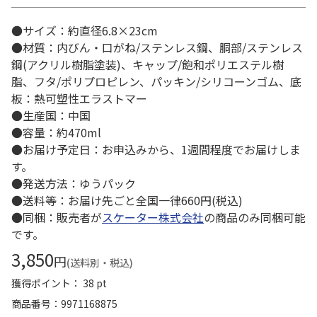
●サイズ：約直径6.8×23cm
●材質：内びん・口がね/ステンレス鋼、胴部/ステンレス
鋼(アクリル樹脂塗装)、キャップ/飽和ポリエステル樹
脂、フタ/ポリプロピレン、パッキン/シリコーンゴム、底
板：熱可塑性エラストマー
●生産国：中国
●容量：約470ml
●お届け予定日：お申込みから、1週間程度でお届けしま
す。
●発送方法：ゆうパック
●送料等：お届け先ごと全国一律660円(税込)
●同梱：販売者が
スケーター株式会社
の商品のみ同梱可能
です。
3,850
円
(送料別・税込)
獲得ポイント： 38 pt
商品番号
9971168875