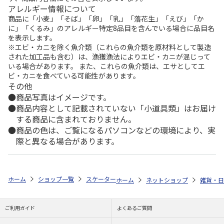
アレルギー情報について
商品に「小麦」「そば」「卵」「乳」「落花生」「えび」「か
に」「くるみ」のアレルギー特定8品目を含んでいる場合に品目名
を表示します。
※エビ・カニを除く魚介類（これらの魚介類を原材料として製造
された加工品も含む）は、漁獲漁法によりエビ・カニが混じって
いる場合があります。 また、これらの魚介類は、エサとしてエ
ビ・カニを食べている可能性があります。
その他
商品写真はイメージです。
商品内容として記載されていない「小道具類」はお届け
する商品に含まれておりません。
商品の色は、ご覧になるパソコンなどの環境により、実
際と異なる場合があります。
ホーム
ショップ一覧
スケーター
超軽量ロック付ワンプッシュダイレク
ホーム
ネットショップ
雑貨・日
ご利用ガイド
よくあるご質問