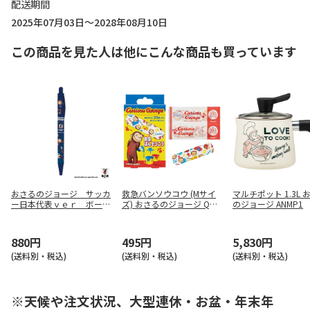
配送期間
2025年07月03日～2028年08月10日
この商品を見た人は他にこんな商品も買っています
おさるのジョージ サッカ
救急バンソウコウ (Mサイ
マルチポット 1.3L 
ー日本代表ｖｅｒ ボール
ズ) おさるのジョージ QQB
のジョージ ANMP1
ペン Ｂ
1
880円
495円
5,830円
(送料別・税込)
(送料別・税込)
(送料別・税込)
※天候や注文状況、大型連休・お盆・年末年