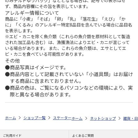
のみチルドゆうパック」などとなる場合は、記号での表示はせ
ず、商品内容欄にその旨を表示しています。
アレルギー情報について
商品に「小麦」「そば」「卵」「乳」「落花生」「えび」「か
に」「くるみ」のアレルギー特定8品目を含んでいる場合に品目名
を表示します。
※エビ・カニを除く魚介類（これらの魚介類を原材料として製造
された加工品も含む）は、漁獲漁法によりエビ・カニが混じって
いる場合があります。 また、これらの魚介類は、エサとしてエ
ビ・カニを食べている可能性があります。
その他
商品写真はイメージです。
商品内容として記載されていない「小道具類」はお届け
する商品に含まれておりません。
商品の色は、ご覧になるパソコンなどの環境により、実
際と異なる場合があります。
ホーム
ショップ一覧
スケーター
食洗機対応 2段ふわっと弁当箱 ハローキテ
ホーム
ネットショップ
雑貨・日
ご利用ガイド
よくあるご質問