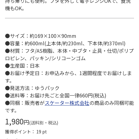
持ち帰りにも便利。フタを外して電子レンジOKで、食洗
機もOK。
●サイズ：約169×100×90mm
●容量：約600ml(上本体/約230ml、下本体/約370ml)
●材質：フタ/AS樹脂、本体・中ブタ・止具・仕切/ポリプ
ロピレン、パッキン/シリコーンゴム
●生産国：日本
●お届け予定日：お申込みから、1週間程度でお届けしま
す。
●発送方法：ゆうパック
●送料等：お届け先ごと全国一律660円(税込)
●同梱：販売者が
スケーター株式会社
の商品のみ同梱可能
です。
1,980
円
(送料別・税込)
獲得ポイント： 19 pt