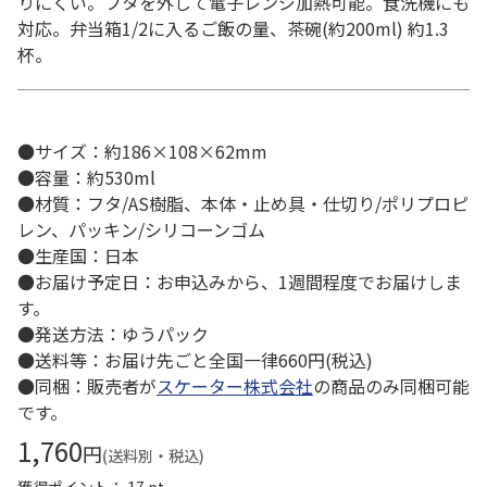
りにくい。フタを外して電子レンジ加熱可能。食洗機にも
対応。弁当箱1/2に入るご飯の量、茶碗(約200ml) 約1.3
杯。
●サイズ：約186×108×62mm
●容量：約530ml
●材質：フタ/AS樹脂、本体・止め具・仕切り/ポリプロピ
レン、パッキン/シリコーンゴム
●生産国：日本
●お届け予定日：お申込みから、1週間程度でお届けしま
す。
●発送方法：ゆうパック
●送料等：お届け先ごと全国一律660円(税込)
●同梱：販売者が
スケーター株式会社
の商品のみ同梱可能
です。
1,760
円
(送料別・税込)