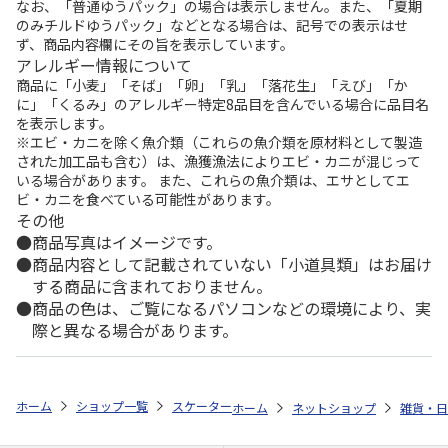
なお、「普通ゆうパック」の場合は表示しません。また、「夏期
のみチルドゆうパック」などとなる場合は、記号での表示はせ
ず、商品内容欄にその旨を表示しています。
アレルギー情報について
商品に「小麦」「そば」「卵」「乳」「落花生」「えび」「か
に」「くるみ」のアレルギー特定8品目を含んでいる場合に品目名
を表示します。
※エビ・カニを除く魚介類（これらの魚介類を原材料として製造
された加工品も含む）は、漁獲漁法によりエビ・カニが混じって
いる場合があります。 また、これらの魚介類は、エサとしてエ
ビ・カニを食べている可能性があります。
その他
商品写真はイメージです。
商品内容として記載されていない「小道具類」はお届け
する商品に含まれておりません。
商品の色は、ご覧になるパソコンなどの環境により、実
際と異なる場合があります。
ホーム
ショップ一覧
スケーター
食洗機対応 ふわっと弁当箱 530ml ハロ
ホーム
ネットショップ
雑貨・日