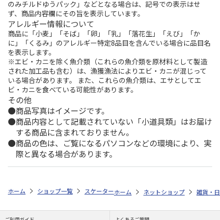
のみチルドゆうパック」などとなる場合は、記号での表示はせ
ず、商品内容欄にその旨を表示しています。
アレルギー情報について
商品に「小麦」「そば」「卵」「乳」「落花生」「えび」「か
に」「くるみ」のアレルギー特定8品目を含んでいる場合に品目名
を表示します。
※エビ・カニを除く魚介類（これらの魚介類を原材料として製造
された加工品も含む）は、漁獲漁法によりエビ・カニが混じって
いる場合があります。 また、これらの魚介類は、エサとしてエ
ビ・カニを食べている可能性があります。
その他
商品写真はイメージです。
商品内容として記載されていない「小道具類」はお届け
する商品に含まれておりません。
商品の色は、ご覧になるパソコンなどの環境により、実
際と異なる場合があります。
ホーム
ショップ一覧
スケーター
抗菌音のならないコンビセット 箸18c
ホーム
ネットショップ
雑貨・日
ご利用ガイド
よくあるご質問