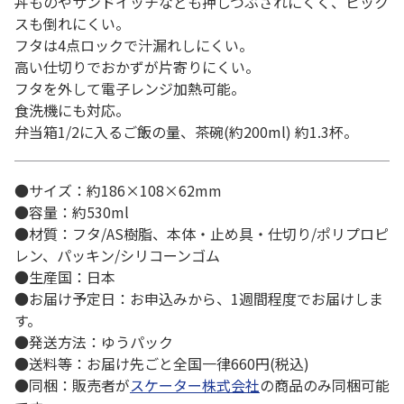
丼ものやサンドイッチなども押しつぶされにくく、ピック
スも倒れにくい。
フタは4点ロックで汁漏れしにくい。
高い仕切りでおかずが片寄りにくい。
フタを外して電子レンジ加熱可能。
食洗機にも対応。
弁当箱1/2に入るご飯の量、茶碗(約200ml) 約1.3杯。
●サイズ：約186×108×62mm
●容量：約530ml
●材質：フタ/AS樹脂、本体・止め具・仕切り/ポリプロピ
レン、パッキン/シリコーンゴム
●生産国：日本
●お届け予定日：お申込みから、1週間程度でお届けしま
す。
●発送方法：ゆうパック
●送料等：お届け先ごと全国一律660円(税込)
●同梱：販売者が
スケーター株式会社
の商品のみ同梱可能