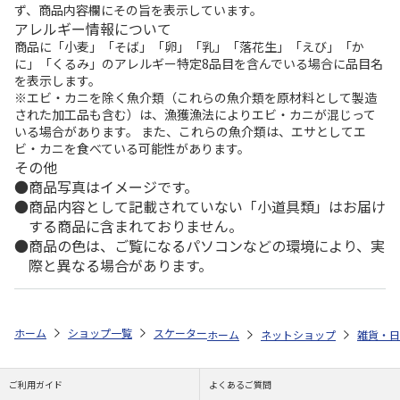
ず、商品内容欄にその旨を表示しています。
アレルギー情報について
商品に「小麦」「そば」「卵」「乳」「落花生」「えび」「か
に」「くるみ」のアレルギー特定8品目を含んでいる場合に品目名
を表示します。
※エビ・カニを除く魚介類（これらの魚介類を原材料として製造
された加工品も含む）は、漁獲漁法によりエビ・カニが混じって
いる場合があります。 また、これらの魚介類は、エサとしてエ
ビ・カニを食べている可能性があります。
その他
商品写真はイメージです。
商品内容として記載されていない「小道具類」はお届け
する商品に含まれておりません。
商品の色は、ご覧になるパソコンなどの環境により、実
際と異なる場合があります。
ホーム
ショップ一覧
スケーター
抗菌食洗機対応 ふわっと弁当箱 530m
ホーム
ネットショップ
雑貨・日
ご利用ガイド
よくあるご質問