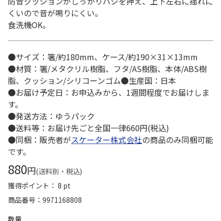
防音クッションがしっかりハシを押え、上下左右に揺れに
くいので音が鳴りにくい。
食洗機OK。
●サイズ：箸/約180mm、ケース/約190×31×13mm
●材質：箸/メタクリル樹脂、フタ/AS樹脂、本体/ABS樹
脂、クッション/シリコーンゴム●生産国：日本
●お届け予定日：お申込みから、1週間程度でお届けしま
す。
●発送方法：ゆうパック
●送料等：お届け先ごと全国一律660円(税込)
●同梱：販売者が
スケーター株式会社
の商品のみ同梱可能
です。
880
円
(送料別・税込)
獲得ポイント： 8 pt
商品番号
9971168808
数量