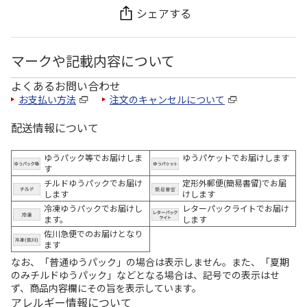
シェアする
マークや記載内容について
よくあるお問い合わせ
お支払い方法
注文のキャンセルについて
配送情報について
ゆうパック等でお届けしま
ゆうパケットでお届けします
す
チルドゆうパックでお届け
定形外郵便(簡易書留)でお届
します
けします
冷凍ゆうパックでお届けし
レターパックライトでお届け
ます。
します
佐川急便でのお届けとなり
ます
なお、「普通ゆうパック」の場合は表示しません。また、「夏期
のみチルドゆうパック」などとなる場合は、記号での表示はせ
ず、商品内容欄にその旨を表示しています。
アレルギー情報について