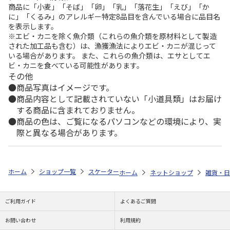
商品に「小麦」「そば」「卵」「乳」「落花生」「えび」「か
に」「くるみ」のアレルギー特定8品目を含んでいる場合に品目名
を表示します。
※エビ・カニを除く魚介類（これらの魚介類を原材料として製造
された加工品も含む）は、漁獲漁法によりエビ・カニが混じって
いる場合があります。 また、これらの魚介類は、エサとしてエ
ビ・カニを食べている可能性があります。
その他
商品写真はイメージです。
商品内容として記載されていない「小道具類」はお届け
する商品に含まれておりません。
商品の色は、ご覧になるパソコンなどの環境により、実
際と異なる場合があります。
ホーム
ショップ一覧
スケーター
抗菌音のならない箸・箸箱セット 箸18
ホーム
ネットショップ
雑貨・日
ご利用ガイド
よくあるご質問
お問い合わせ
利用規約