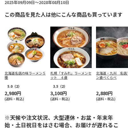
2025年09月09日～2028年08月10日
この商品を見た人は他にこんな商品も買っています
北海道名店の味ラーメン５
札幌「すみれ」ラーメンセ
北海道・九州 名店
種
ット ４食
ン食べくらべ
5.0
（2）
3.5
（2）
2,980円
3,100円
2,880円
(送料・税込)
(送料・税込)
(送料・税込)
※天候や注文状況、大型連休・お盆・年末年
始・土日祝日をはさむ場合、お届けが遅れるこ