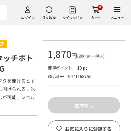
0
ログイン
注文履歴
クイック注文
カート
メニュー
1,870
円
タッチボト
(送料別・税込)
G
獲得ポイント： 18 pt
商品番号
9971168755
フタを開けるとす
に開けられる。氷
しが可能。ショル
お気に入りに登録する