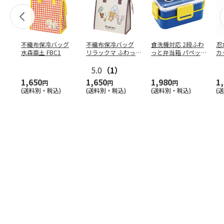
不織布保冷バッグ
不織布保冷バッグ
食洗機対応 2段ふわ
忍
水森亜土 FBC1
リラックマ ふわっ
っと弁当箱 パペッ
カ
と風船 FBC1
トスンスン PFLW
…
り
5.0
（1）
田
1,650
1,650
1,980
1
円
円
円
(送料別・税込)
(送料別・税込)
(送料別・税込)
(