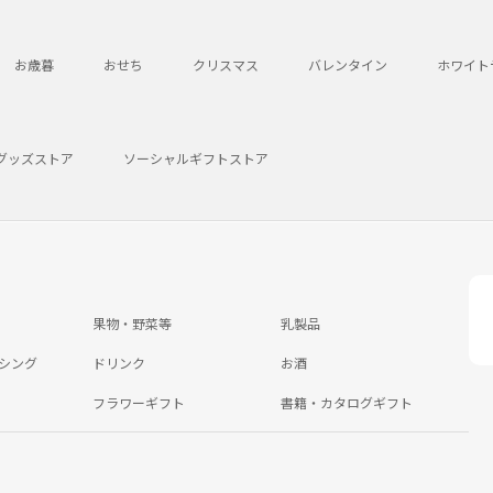
お歳暮
おせち
クリスマス
バレンタイン
ホワイト
グッズストア
ソーシャルギフトストア
果物・野菜等
乳製品
シング
ドリンク
お酒
フラワーギフト
書籍・カタログギフト