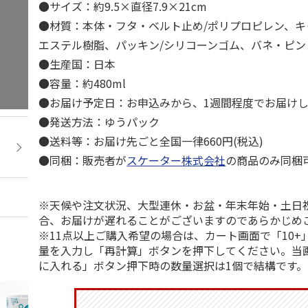
●サイズ：約9.5×直径7.9×21cm
●材質：本体・フタ・ベルト止め/ポリプロピレン、キ
エステル樹脂、パッキン/シリコーンゴム、バネ・ピン
●生産国：日本
●容量：約480ml
●お届け予定日：お申込みから、1週間程度でお届け
●発送方法：ゆうパック
●送料等：お届け先ごと全国一律660円(税込)
●同梱：販売者が
スケーター株式会社
の商品のみ同梱
※天候や注文状況、大型連休・お盆・年末年始・土日
合、お届けが遅れることがございますのであらかじめ
※11点以上ご購入希望の場合は、カート画面で「10+
量を入力し「再計算」ボタンを押下してください。当
に入れる」ボタン押下時の数量選択は1個で結構です。