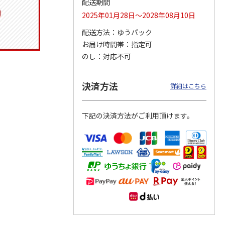
配送期間
2025年01月28日～2028年08月10日
配送方法
ゆうパック
お届け時間帯
指定可
トマグ
コーデュロイ生地ラ
ふわっとフタタイト
八角形ステンレスマ
ポムプ
ンチバッグ ハロー
ランチボックス角型
グボトル 500ml リ
のし
対応不可
4
キティ KCOB2
パペットスンスン
ラックマ リラッ
…
R
…
2,200
1,485
4,510
円
円
円
決済方法
詳細はこちら
)
(送料別・税込)
(送料別・税込)
(送料別・税込)
下記の決済方法がご利用頂けます。