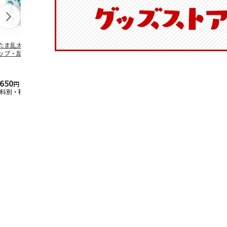
たま乱太郎 マグ
抗菌食洗機対応 ふ
マスコット入りドリ
陶器ダイカッ
ップ・乱太郎・き
わっと弁当箱 530ml
ンクボトル ハロー
カップ ポム
丸・しんべヱ・山
水森亜土 PF
…
キティ PSPR5MC
リン CHMGD
伝
…
,650
1,760
3,300
2,970
円
円
円
円
送料別・税込)
(送料別・税込)
(送料別・税込)
(送料別・税込