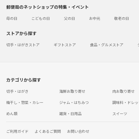
郵便局のネットショップの特集・イベント
母の日
こどもの日
父の日
お中元
敬老の日
ストアから探す
切手・はがきストア
ギフトストア
食品・グルメストア
カテゴリから探す
切手・はがき
海鮮お取り寄せ
肉お取り寄せ
梅干し・惣菜・カレー
ジャム・はちみつ
調味料・ドレッ
めん類
雑貨・日用品
スイーツ
ご利用ガイド
よくあるご質問
お問い合わせ