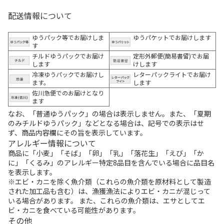
配送情報について
ゆうパック等でお届けしま
ゆうパケットでお届けします
す
チルドゆうパックでお届け
定形外郵便(簡易書留)でお届
します
けします
冷凍ゆうパックでお届けし
レターパックライトでお届け
ます。
します
佐川急便でのお届けとなり
ます
なお、「普通ゆうパック」の場合は表示しません。また、「夏期
のみチルドゆうパック」などとなる場合は、記号での表示はせ
ず、商品内容欄にその旨を表示しています。
アレルギー情報について
商品に「小麦」「そば」「卵」「乳」「落花生」「えび」「か
に」「くるみ」のアレルギー特定8品目を含んでいる場合に品目名
を表示します。
※エビ・カニを除く魚介類（これらの魚介類を原材料として製造
された加工品も含む）は、漁獲漁法によりエビ・カニが混じって
いる場合があります。 また、これらの魚介類は、エサとしてエ
ビ・カニを食べている可能性があります。
その他