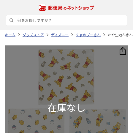
ホーム
グッズストア
ディズニー
くまのプーさん
かや生地ふきん3