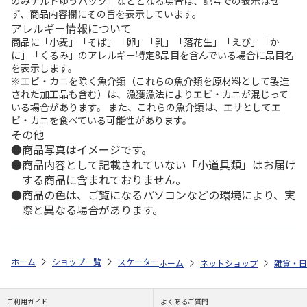
のみチルドゆうパック」などとなる場合は、記号での表示はせ
ず、商品内容欄にその旨を表示しています。
アレルギー情報について
商品に「小麦」「そば」「卵」「乳」「落花生」「えび」「か
に」「くるみ」のアレルギー特定8品目を含んでいる場合に品目名
を表示します。
※エビ・カニを除く魚介類（これらの魚介類を原材料として製造
された加工品も含む）は、漁獲漁法によりエビ・カニが混じって
いる場合があります。 また、これらの魚介類は、エサとしてエ
ビ・カニを食べている可能性があります。
その他
商品写真はイメージです。
商品内容として記載されていない「小道具類」はお届け
する商品に含まれておりません。
商品の色は、ご覧になるパソコンなどの環境により、実
際と異なる場合があります。
ホーム
ショップ一覧
スケーター
インナーカップ付ステンレスマグカップ
ホーム
ネットショップ
雑貨・日
ご利用ガイド
よくあるご質問