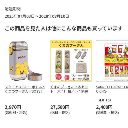
配送期間
2025年07月03日～2028年08月10日
この商品を見た人は他にこんな商品も買っています
スクエアストローボトル S
くまのプーさん２本セッ
SANRIO CHARACTER
くまのプーさん PSQ3ST
ト 大：印相／小：篆書
OKING-
4.0
（6）
2,970円
27,500円
2,400円
(送料別・税込)
(送料・税込)
(送料別・税込)