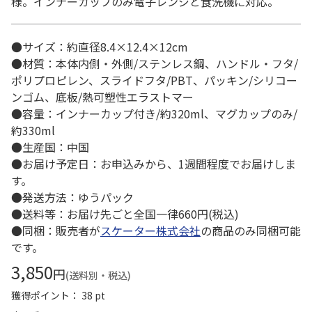
様。インナーカップのみ電子レンジと食洗機に対応。
●サイズ：約直径8.4×12.4×12cm
●材質：本体内側・外側/ステンレス鋼、ハンドル・フタ/
ポリプロピレン、スライドフタ/PBT、パッキン/シリコー
ンゴム、底板/熱可塑性エラストマー
●容量：インナーカップ付き/約320ml、マグカップのみ/
約330ml
●生産国：中国
●お届け予定日：お申込みから、1週間程度でお届けしま
す。
●発送方法：ゆうパック
●送料等：お届け先ごと全国一律660円(税込)
●同梱：販売者が
スケーター株式会社
の商品のみ同梱可能
です。
3,850
円
(送料別・税込)
獲得ポイント： 38 pt