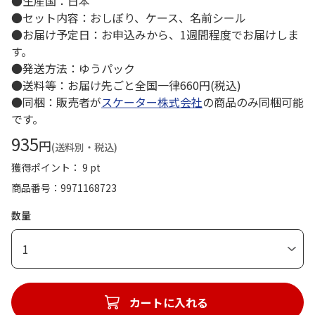
●生産国：日本
●セット内容：おしぼり、ケース、名前シール
●お届け予定日：お申込みから、1週間程度でお届けしま
す。
●発送方法：ゆうパック
●送料等：お届け先ごと全国一律660円(税込)
●同梱：販売者が
スケーター株式会社
の商品のみ同梱可能
です。
935
円
(送料別・税込)
獲得ポイント： 9 pt
商品番号
9971168723
数量
1
カートに入れる