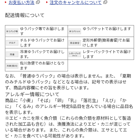
お支払い方法
注文のキャンセルについて
配送情報について
ゆうパック等でお届けしま
ゆうパケットでお届けします
す
チルドゆうパックでお届け
定形外郵便(簡易書留)でお届
します
けします
冷凍ゆうパックでお届けし
レターパックライトでお届け
ます。
します
佐川急便でのお届けとなり
ます
なお、「普通ゆうパック」の場合は表示しません。また、「夏期
のみチルドゆうパック」などとなる場合は、記号での表示はせ
ず、商品内容欄にその旨を表示しています。
アレルギー情報について
商品に「小麦」「そば」「卵」「乳」「落花生」「えび」「か
に」「くるみ」のアレルギー特定8品目を含んでいる場合に品目名
を表示します。
※エビ・カニを除く魚介類（これらの魚介類を原材料として製造
された加工品も含む）は、漁獲漁法によりエビ・カニが混じって
いる場合があります。 また、これらの魚介類は、エサとしてエ
ビ・カニを食べている可能性があります。