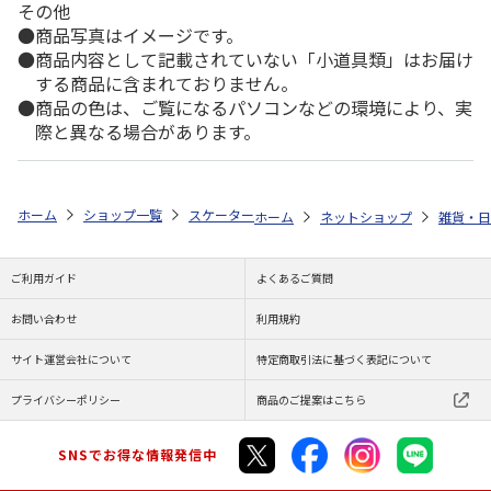
その他
商品写真はイメージです。
商品内容として記載されていない「小道具類」はお届け
する商品に含まれておりません。
商品の色は、ご覧になるパソコンなどの環境により、実
際と異なる場合があります。
ホーム
ショップ一覧
スケーター
抗菌ケース付きおしぼり ポケモン Popp
ホーム
ネットショップ
雑貨・日
ご利用ガイド
よくあるご質問
お問い合わせ
利用規約
サイト運営会社について
特定商取引法に基づく表記について
プライバシーポリシー
商品のご提案はこちら
SNSでお得な情報発信中