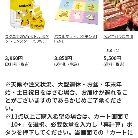
スクエア2WAYボトル ポケ
パズルマット ポケモン A I
米沢牛バラ焼肉用
ットモンスター PSQW6
PZM1
5.0
（1）
3,960円
3,850円
5,500円
(送料別・税込)
(送料別・税込)
(送料・税込)
※天候や注文状況、大型連休・お盆・年末年
始・土日祝日をはさむ場合、お届けが遅れるこ
とがございますのであらかじめご了承くださ
い。
※11点以上ご購入希望の場合は、カート画面で
「10+」を選択、必要数量を入力し「再計算」ボ
タンを押下してください。当画面での「カートに