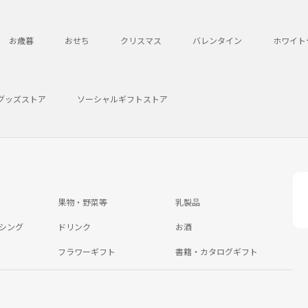
お歳暮
おせち
クリスマス
バレンタイン
ホワイト
グッズストア
ソーシャルギフトストア
果物・野菜等
乳製品
シング
ドリンク
お酒
フラワーギフト
書籍・カタログギフト