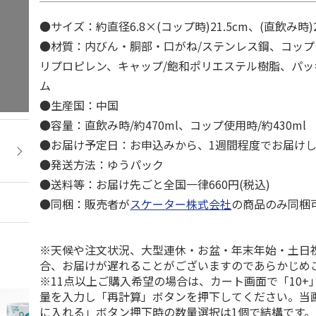
●サイズ：約直径6.8×(コップ時)21.5cm、(直飲み時)
●材質：内びん・胴部・口がね/ステンレス鋼、コップ
リプロピレン、キャップ/飽和ポリエステル樹脂、パッ
ム
●生産国：中国
●容量：直飲み時/約470ml、コップ使用時/約430ml
●お届け予定日：お申込みから、1週間程度でお届け
●発送方法：ゆうパック
●送料等：お届け先ごと全国一律660円(税込)
●同梱：販売者が
スケーター株式会社
の商品のみ同梱
※天候や注文状況、大型連休・お盆・年末年始・土日
合、お届けが遅れることがございますのであらかじめ
※11点以上ご購入希望の場合は、カート画面で「10+
量を入力し「再計算」ボタンを押下してください。当
に入れる」ボタン押下時の数量選択は1個で結構です。