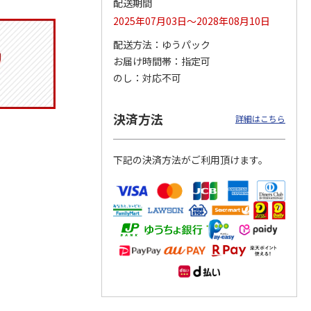
配送期間
2025年07月03日～2028年08月10日
配送方法
ゆうパック
お届け時間帯
指定可
トマグ
コーデュロイ生地ラ
ふわっとフタタイト
八角形ステンレスマ
ポムプ
ンチバッグ ハロー
ランチボックス角型
グボトル 500ml リ
のし
対応不可
4
キティ KCOB2
パペットスンスン
ラックマ リラッ
…
R
…
2,200円
1,485円
4,510円
決済方法
詳細はこちら
)
(送料別・税込)
(送料別・税込)
(送料別・税込)
下記の決済方法がご利用頂けます。