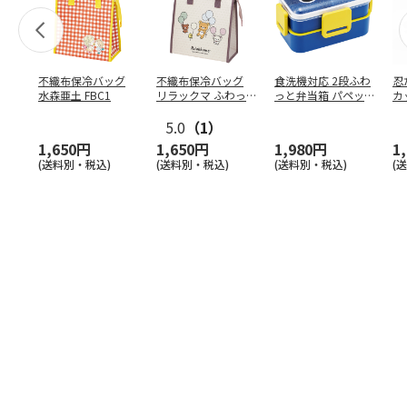
不織布保冷バッグ
不織布保冷バッグ
食洗機対応 2段ふわ
忍
水森亜土 FBC1
リラックマ ふわっ
っと弁当箱 パペッ
カ
と風船 FBC1
トスンスン PFLW
…
り
5.0
（1）
田
1,650円
1,650円
1,980円
1
(送料別・税込)
(送料別・税込)
(送料別・税込)
(