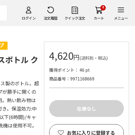
0
ログイン
注文履歴
クイック注文
カート
メニュー
4,620
円
スボトル ク
(送料別・税込)
獲得ポイント： 46 pt
商品番号
9971168669
レス製のボトル。超
プが勝手に開くの
用。熱い飲み物は
き。保温効力:中
以下(6時間)/キャ
食洗機は使用不可。
お気に入りに登録する