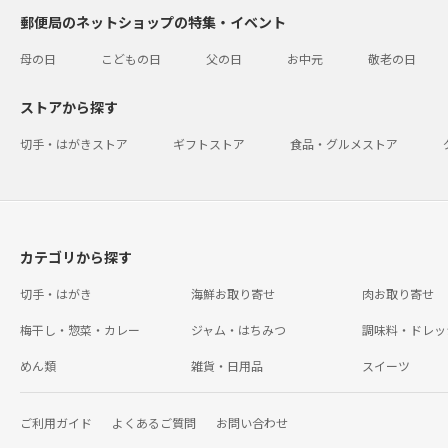
郵便局のネットショップの特集・イベント
母の日
こどもの日
父の日
お中元
敬老の日
ストアから探す
切手・はがきストア
ギフトストア
食品・グルメストア
カテゴリから探す
切手・はがき
海鮮お取り寄せ
肉お取り寄せ
梅干し・惣菜・カレー
ジャム・はちみつ
調味料・ドレッ
めん類
雑貨・日用品
スイーツ
ご利用ガイド
よくあるご質問
お問い合わせ