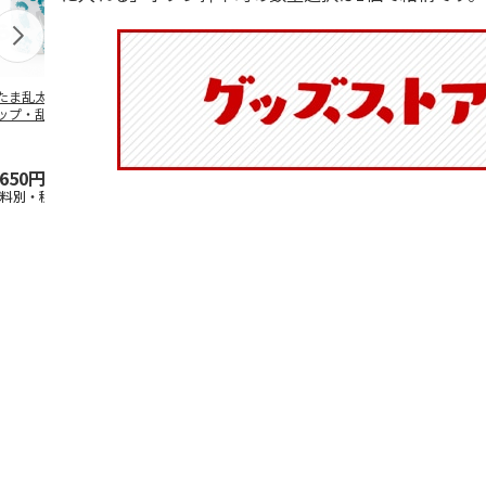
たま乱太郎 マグ
抗菌食洗機対応 ふ
マスコット入りドリ
陶器ダイカッ
ップ・乱太郎・き
わっと弁当箱 530ml
ンクボトル ハロー
カップ ポム
丸・しんべヱ・山
水森亜土 PF
…
キティ PSPR5MC
リン CHMGD
伝
…
,650円
1,760円
3,300円
2,970円
送料別・税込)
(送料別・税込)
(送料別・税込)
(送料別・税込