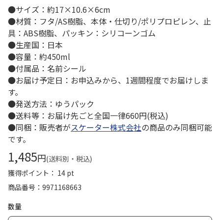
●サイズ：約17×10.6×6cm
●材質：フタ/AS樹脂、本体・仕切り/ポリプロピレン、止
具：ABS樹脂、パッキン：シリコーンゴム
●生産国：日本
●容量：約450ml
●付属品：名前シール
●お届け予定日：お申込みから、1週間程度でお届けしま
す。
●発送方法：ゆうパック
●送料等：お届け先ごと全国一律660円(税込)
●同梱：販売者が
スケーター株式会社
の商品のみ同梱可能
です。
1,485
円
(送料別・税込)
獲得ポイント： 14 pt
商品番号
9971168663
数量