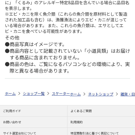
に」「くるみ」のアレルギー特定8品目を含んでいる場合に品目名
を表示します。
※エビ・カニを除く魚介類（これらの魚介類を原材料として製造
された加工品も含む）は、漁獲漁法によりエビ・カニが混じって
いる場合があります。 また、これらの魚介類は、エサとしてエ
ビ・カニを食べている可能性があります。
その他
商品写真はイメージです。
商品内容として記載されていない「小道具類」はお届け
する商品に含まれておりません。
商品の色は、ご覧になるパソコンなどの環境により、実
際と異なる場合があります。
ホーム
ショップ一覧
スケーター
抗菌 食洗機対応 ふわっとフタタイト
ホーム
ネットショップ
雑貨・日
ご利用ガイド
よくあるご質問
お問い合わせ
利用規約
サイト運営会社について
特定商取引法に基づく表記について