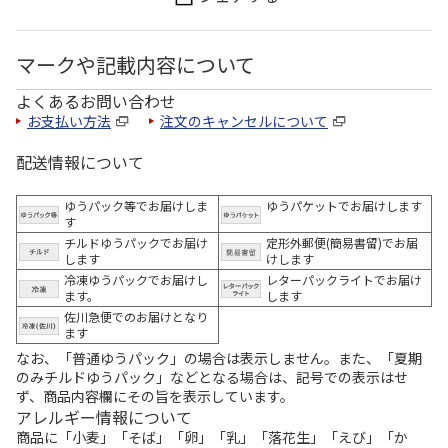
マークや記載内容について
よくあるお問い合わせ
お支払い方法
注文のキャンセルについて
配送情報について
ゆうパック等でお届けしま
ゆうパケットでお届けします
す
チルドゆうパックでお届け
定形外郵便(簡易書留)でお届
します
けします
冷凍ゆうパックでお届けし
レターパックライトでお届け
ます。
します
佐川急便でのお届けとなり
ます
なお、「普通ゆうパック」の場合は表示しません。また、「夏期
のみチルドゆうパック」などとなる場合は、記号での表示はせ
ず、商品内容欄にその旨を表示しています。
アレルギー情報について
商品に「小麦」「そば」「卵」「乳」「落花生」「えび」「か