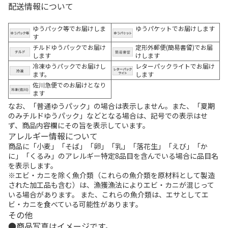
配送情報について
ゆうパック等でお届けしま
ゆうパケットでお届けします
す
チルドゆうパックでお届け
定形外郵便(簡易書留)でお届
します
けします
冷凍ゆうパックでお届けし
レターパックライトでお届け
ます。
します
佐川急便でのお届けとなり
ます
なお、「普通ゆうパック」の場合は表示しません。また、「夏期
のみチルドゆうパック」などとなる場合は、記号での表示はせ
ず、商品内容欄にその旨を表示しています。
アレルギー情報について
商品に「小麦」「そば」「卵」「乳」「落花生」「えび」「か
に」「くるみ」のアレルギー特定8品目を含んでいる場合に品目名
を表示します。
※エビ・カニを除く魚介類（これらの魚介類を原材料として製造
された加工品も含む）は、漁獲漁法によりエビ・カニが混じって
いる場合があります。 また、これらの魚介類は、エサとしてエ
ビ・カニを食べている可能性があります。
その他
商品写真はイメージです。