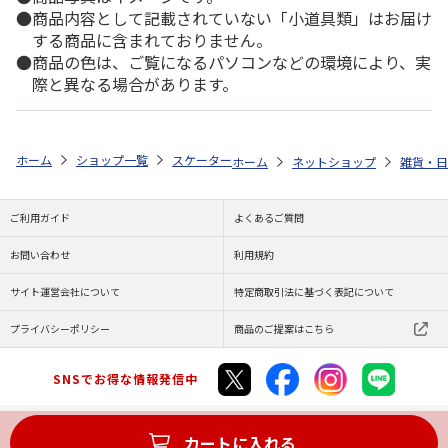
商品内容として記載されていない「小道具類」はお届け
する商品に含まれておりません。
商品の色は、ご覧になるパソコンなどの環境により、実
際と異なる場合があります。
ホーム
ショップ一覧
スケーター
コップ袋 マイメロディ ビッグリボン 
ホーム
ネットショップ
雑貨・日
ご利用ガイド
よくあるご質問
お問い合わせ
利用規約
サイト運営会社について
特定商取引法に基づく表記について
プライバシーポリシー
商品のご提案はこちら
SNSでお得な情報発信中
カートに入れる