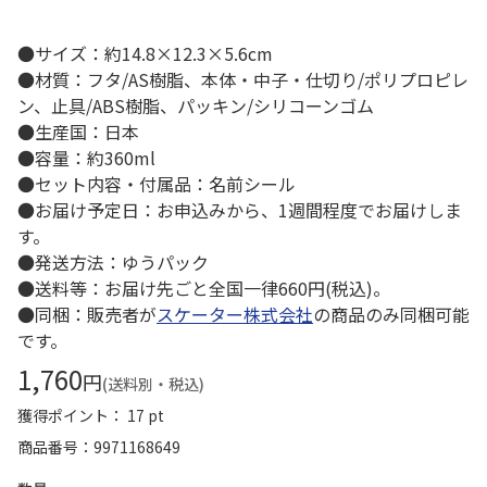
●サイズ：約14.8×12.3×5.6cm
●材質：フタ/AS樹脂、本体・中子・仕切り/ポリプロピレ
ン、止具/ABS樹脂、パッキン/シリコーンゴム
●生産国：日本
●容量：約360ml
●セット内容・付属品：名前シール
●お届け予定日：お申込みから、1週間程度でお届けしま
す。
●発送方法：ゆうパック
●送料等：お届け先ごと全国一律660円(税込)。
●同梱：販売者が
スケーター株式会社
の商品のみ同梱可能
です。
1,760
円
(送料別・税込)
獲得ポイント： 17 pt
商品番号
9971168649