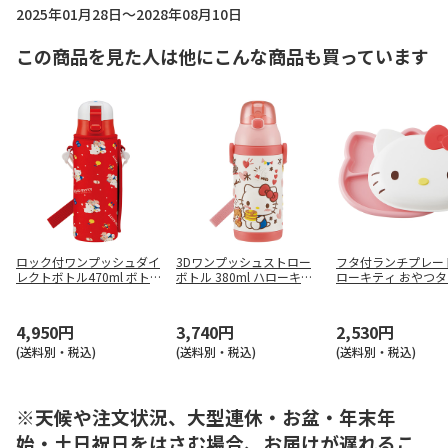
2025年01月28日～2028年08月10日
この商品を見た人は他にこんな商品も買っています
ロック付ワンプッシュダイ
3Dワンプッシュストロー
フタ付ランチプレー
レクトボトル470ml ボト
ボトル 380ml ハローキテ
ローキティ おやつタ
ルカバー付 ハローキティ 8
ィ おやつタイム SSPV4
UPD2
0's
4,950円
3,740円
2,530円
(送料別・税込)
(送料別・税込)
(送料別・税込)
※天候や注文状況、大型連休・お盆・年末年
始・土日祝日をはさむ場合、お届けが遅れるこ