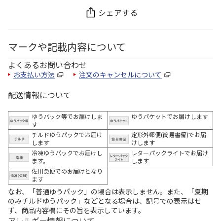
シェアする
マークや記載内容について
よくあるお問い合わせ
お支払い方法
注文のキャンセルについて
配送情報について
ゆうパック等でお届けしま
ゆうパケットでお届けします
す
チルドゆうパックでお届け
定形外郵便(簡易書留)でお届
します
けします
冷凍ゆうパックでお届けし
レターパックライトでお届け
ます。
します
佐川急便でのお届けとなり
ます
なお、「普通ゆうパック」の場合は表示しません。また、「夏期
のみチルドゆうパック」などとなる場合は、記号での表示はせ
ず、商品内容欄にその旨を表示しています。
アレルギー情報について