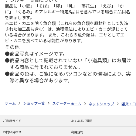
商品に「小麦」「そば」「卵」「乳」「落花生」「えび」「か
に」「くるみ」のアレルギー特定8品目を含んでいる場合に品目名
を表示します。
※エビ・カニを除く魚介類（これらの魚介類を原材料として製造
された加工品も含む）は、漁獲漁法によりエビ・カニが混じって
いる場合があります。 また、これらの魚介類は、エサとしてエ
ビ・カニを食べている可能性があります。
その他
商品写真はイメージです。
商品内容として記載されていない「小道具類」はお届け
する商品に含まれておりません。
商品の色は、ご覧になるパソコンなどの環境により、実
際と異なる場合があります。
ホーム
ショップ一覧
スケーター
抗菌 食洗機対応 ふわっとフタタイト
ホーム
ネットショップ
雑貨・日
ご利用ガイド
よくあるご質問
お問い合わせ
利用規約