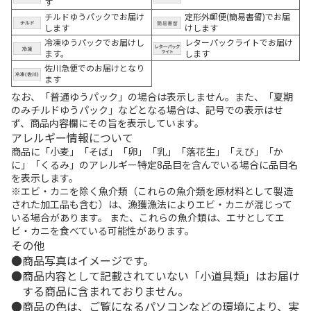
す
チルドゆうパックでお届け
定形外郵便(簡易書留)でお届
します
けします
冷凍ゆうパックでお届けし
レターパックライトでお届け
ます。
します
佐川急便でのお届けとなり
ます
なお、「普通ゆうパック」の場合は表示しません。また、「夏期
のみチルドゆうパック」などとなる場合は、記号での表示はせ
ず、商品内容欄にその旨を表示しています。
アレルギー情報について
商品に「小麦」「そば」「卵」「乳」「落花生」「えび」「か
に」「くるみ」のアレルギー特定8品目を含んでいる場合に品目名
を表示します。
※エビ・カニを除く魚介類（これらの魚介類を原材料として製造
された加工品も含む）は、漁獲漁法によりエビ・カニが混じって
いる場合があります。 また、これらの魚介類は、エサとしてエ
ビ・カニを食べている可能性があります。
その他
商品写真はイメージです。
商品内容として記載されていない「小道具類」はお届け
する商品に含まれておりません。
商品の色は、ご覧になるパソコンなどの環境により、実