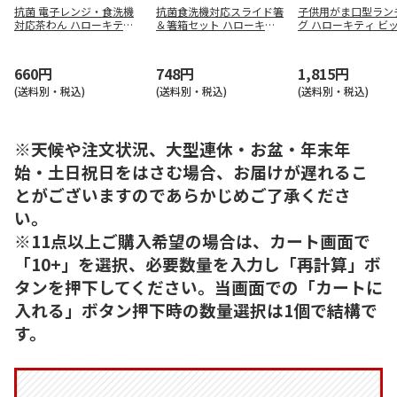
抗菌 電子レンジ・食洗機
抗菌食洗機対応スライド箸
子供用がま口型ラン
対応茶わん ハローキティ X
＆箸箱セット ハローキテ
グ ハローキティ ビ
P23G
ィ ビッグリボン ABS2AMA
ボン KGA0
G
660円
748円
1,815円
(送料別・税込)
(送料別・税込)
(送料別・税込)
※天候や注文状況、大型連休・お盆・年末年
始・土日祝日をはさむ場合、お届けが遅れるこ
とがございますのであらかじめご了承くださ
い。
※11点以上ご購入希望の場合は、カート画面で
「10+」を選択、必要数量を入力し「再計算」ボ
タンを押下してください。当画面での「カートに
入れる」ボタン押下時の数量選択は1個で結構で
す。