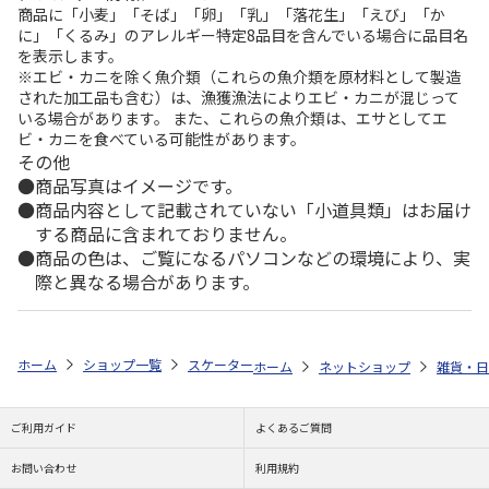
商品に「小麦」「そば」「卵」「乳」「落花生」「えび」「か
に」「くるみ」のアレルギー特定8品目を含んでいる場合に品目名
を表示します。
※エビ・カニを除く魚介類（これらの魚介類を原材料として製造
された加工品も含む）は、漁獲漁法によりエビ・カニが混じって
いる場合があります。 また、これらの魚介類は、エサとしてエ
ビ・カニを食べている可能性があります。
その他
商品写真はイメージです。
商品内容として記載されていない「小道具類」はお届け
する商品に含まれておりません。
商品の色は、ご覧になるパソコンなどの環境により、実
際と異なる場合があります。
ホーム
ショップ一覧
スケーター
抗菌 食洗機対応 直飲みプラワンタッ
ホーム
ネットショップ
雑貨・日
ご利用ガイド
よくあるご質問
お問い合わせ
利用規約