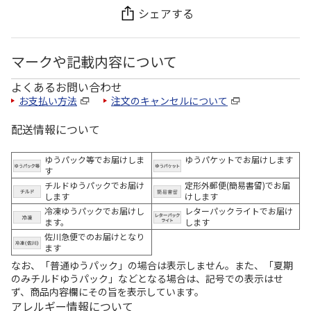
シェアする
マークや記載内容について
よくあるお問い合わせ
お支払い方法
注文のキャンセルについて
配送情報について
ゆうパック等でお届けしま
ゆうパケットでお届けします
す
チルドゆうパックでお届け
定形外郵便(簡易書留)でお届
します
けします
冷凍ゆうパックでお届けし
レターパックライトでお届け
ます。
します
佐川急便でのお届けとなり
ます
なお、「普通ゆうパック」の場合は表示しません。また、「夏期
のみチルドゆうパック」などとなる場合は、記号での表示はせ
ず、商品内容欄にその旨を表示しています。
アレルギー情報について