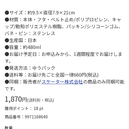
●サイズ：約9.5×直径7.9×21cm
●材質：本体・フタ・ベルト止め/ポリプロピレン、キャ
ップ/飽和ポリエステル樹脂、パッキン/シリコーンゴム、
バネ・ピン：ステンレス
●生産国：日本
●容量：約480ml
●お届け予定日：お申込みから、1週間程度でお届けしま
す。
●発送方法：ゆうパック
●送料等：お届け先ごと全国一律660円(税込)
●同梱：販売者が
スケーター株式会社
の商品のみ同梱可能
です。
1,870
円
(送料別・税込)
獲得ポイント： 18 pt
商品番号
9971168640
数量