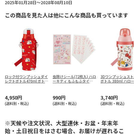
2025年01月28日～2028年08月10日
この商品を見た人は他にこんな商品も買っています
ロック付ワンプッシュダイ
虫除けシール(72枚入) ハロ
3Dワンプッシュス
レクトボトル470ml ボト
ーキティ もふもふタイニ
ボトル 380ml ハロ
ルカバー付 ハローキティ 8
ーチャム MYP5
ィ おやつタイム SSP
0's
4,950円
990円
3,740円
(送料別・税込)
(送料別・税込)
(送料別・税込)
※天候や注文状況、大型連休・お盆・年末年
始・土日祝日をはさむ場合、お届けが遅れるこ